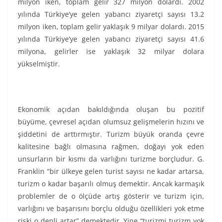
milyon iken, toplam gelir 327 milyon dolardı. 2002
yılında Türkiye’ye gelen yabancı ziyaretçi sayısı 13.2
milyon iken, toplam gelir yaklaşık 9 milyar dolardı. 2015
yılında Türkiye’ye gelen yabancı ziyaretçi sayısı 41.6
milyona, gelirler ise yaklaşık 32 milyar dolara
yükselmiştir.
Ekonomik açıdan bakıldığında oluşan bu pozitif
büyüme, çevresel açıdan olumsuz gelişmelerin hızını ve
şiddetini de arttırmıştır. Turizm büyük oranda çevre
kalitesine bağlı olmasına rağmen, doğayı yok eden
unsurların bir kısmı da varlığını turizme borçludur. G.
Franklin “bir ülkeye gelen turist sayısı ne kadar artarsa,
turizm o kadar başarılı olmuş demektir. Ancak karmaşık
problemler de o ölçüde artış gösterir ve turizm için,
varlığını ve başarısını borçlu olduğu özellikleri yok etme
riski o denli artar” demektedir. Yine “turizmi turizm yok