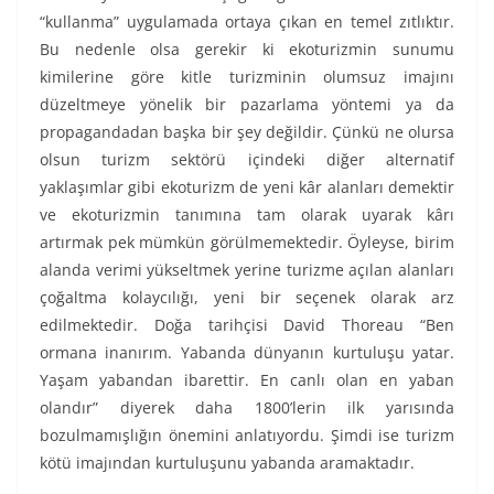
“kullanma” uygulamada ortaya çıkan en temel zıtlıktır.
Bu nedenle olsa gerekir ki ekoturizmin sunumu
kimilerine göre kitle turizminin olumsuz imajını
düzeltmeye yönelik bir pazarlama yöntemi ya da
propagandadan başka bir şey değildir. Çünkü ne olursa
olsun turizm sektörü içindeki diğer alternatif
yaklaşımlar gibi ekoturizm de yeni kâr alanları demektir
ve ekoturizmin tanımına tam olarak uyarak kârı
artırmak pek mümkün görülmemektedir. Öyleyse, birim
alanda verimi yükseltmek yerine turizme açılan alanları
çoğaltma kolaycılığı, yeni bir seçenek olarak arz
edilmektedir. Doğa tarihçisi David Thoreau “Ben
ormana inanırım. Yabanda dünyanın kurtuluşu yatar.
Yaşam yabandan ibarettir. En canlı olan en yaban
olandır” diyerek daha 1800’lerin ilk yarısında
bozulmamışlığın önemini anlatıyordu. Şimdi ise turizm
kötü imajından kurtuluşunu yabanda aramaktadır.