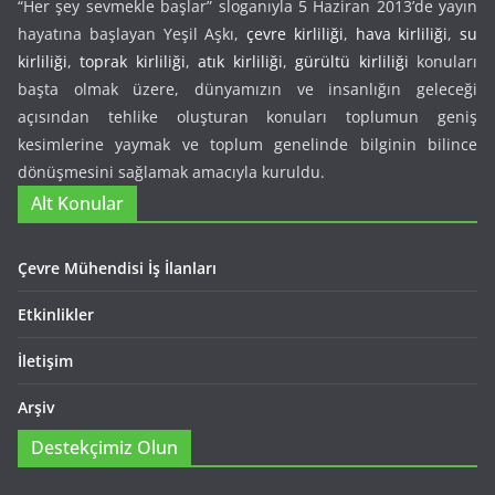
“Her şey sevmekle başlar” sloganıyla 5 Haziran 2013’de yayın
hayatına başlayan Yeşil Aşkı,
çevre kirliliği
,
hava kirliliği
,
su
kirliliği
,
toprak kirliliği
,
atık kirliliği
,
gürültü kirliliği
konuları
başta olmak üzere, dünyamızın ve insanlığın geleceği
açısından tehlike oluşturan konuları toplumun geniş
kesimlerine yaymak ve toplum genelinde bilginin bilince
dönüşmesini sağlamak amacıyla kuruldu.
Alt Konular
Çevre Mühendisi İş İlanları
Etkinlikler
İletişim
Arşiv
Destekçimiz Olun