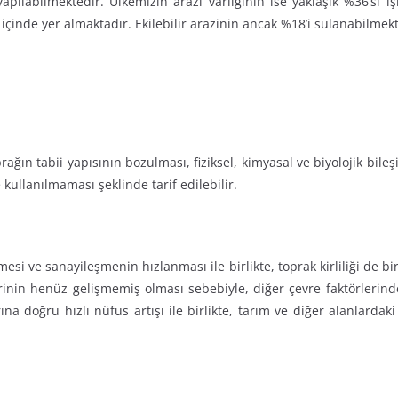
apılabilmektedir. Ülkemizin arazi varlığının ise yaklaşık %36’sı 
içinde yer almaktadır. Ekilebilir arazinin ancak %18’i sulanabilmekt
oprağın tabii yapısının bozulması, fiziksel, kimyasal ve biyolojik bi
 kullanılmaması şeklinde tarif edilebilir.
si ve sanayileşmenin hızlanması ile birlikte, toprak kirliliği de bi
rinin henüz gelişmemiş olması sebebiyle, diğer çevre faktörlerind
rına doğru hızlı nüfus artışı ile birlikte, tarım ve diğer alanlardak