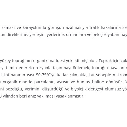
olması ve karayolunda görüşün azalmasıyla trafik kazalarına se
fon direklerine, yerleşim yerlerine, ormanlara ve pek çok yaban ha
yüzey toprağının organik maddesi yok edilmiş olur. Toprak için çok
yi temin ederek erozyonla taşınmayı önlemek, toprağın havalanmas
o
st katmanının ısısı 50-75
C’ye kadar çıkmakta, bu sebeple mikroor
cu organik madde parçalanır, ayrışır ve humus haline dönüşür.
klerini bozduğu, verimini düşürdüğü ve biyolojik dengeyi olumsuz y
yılından beri anız yakılması yasaklanmıştır.