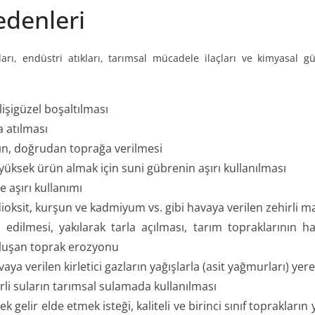
edenleri
ları, endüstri atıkları, tarımsal mücadele ilaçları ve kimyasal g
işigüzel boşaltılması
a atılması
zın, doğrudan toprağa verilmesi
üksek ürün almak için suni gübrenin aşırı kullanılması
e aşırı kullanımı
oksit, kurşun ve kadmiyum vs. gibi havaya verilen zehirli m
edilmesi, yakılarak tarla açılması, tarım topraklarının hat
 oluşan toprak erozyonu
ya verilen kirletici gazların yağışlarla (asit yağmurları) yer
irli suların tarımsal sulamada kullanılması
gelir elde etmek isteği, kaliteli ve birinci sınıf toprakların