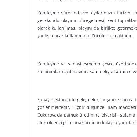
Kentleşme sürecinde ve kıyılarımızın turizme aç
gecekondu olayının süregelmesi, kent toprakları
olarak kullanılması olayını da birlikte getirme
yanlış toprak kullanımının öncüleri olmaktadır.
Kentleşme ve sanayileşmenin çevre üzerindeki ol
kullanımlara açılmasıdır. Kamu eliyle tarıma elv
Sanayi sektöründe gelişmeler, organize sanayi bö
gözlenmektedir. Hiçbir düşünce, ham maddesinin
Çukurova’da pamuk üretimine elverişli, sulama te
elektrik enerjisi olanaklarından kolayca yarar