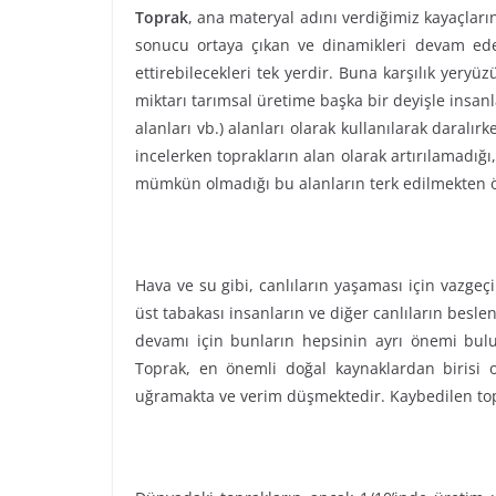
Toprak
, ana materyal adını verdiğimiz kayaçların
sonucu ortaya çıkan ve dinamikleri devam eden
ettirebilecekleri tek yerdir. Buna karşılık yeryüz
miktarı tarımsal üretime başka bir deyişle insan
alanları vb.) alanları olarak kullanılarak daralırk
incelerken toprakların alan olarak artırılamadı
mümkün olmadığı bu alanların terk edilmekten ö
Hava ve su gibi, canlıların yaşaması için vazgeç
üst tabakası insanların ve diğer canlıların besl
devamı için bunların hepsinin ayrı önemi bulu
Toprak, en önemli doğal kaynaklardan birisi ol
uğramakta ve verim düşmektedir. Kaybedilen topr