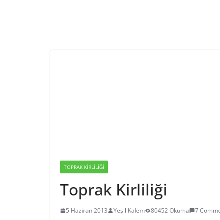
TOPRAK KIRLILIĞI
Toprak Kirliliği
5 Haziran 2013
Yeşil Kalem
80452 Okuma
7 Comme