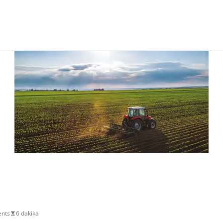
nts
6 dakika