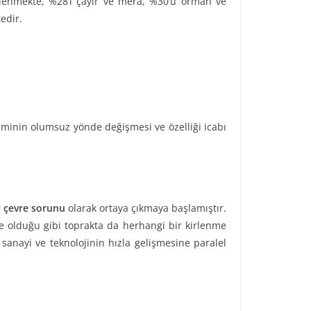
işlenmekte, %28’i çayır ve mera, %30’u orman ve
edir.
leşiminin olumsuz yönde değişmesi ve özelliği icabı
r
çevre sorunu
olarak ortaya çıkmaya başlamıştır.
e olduğu gibi toprakta da herhangi bir kirlenme
i sanayi ve teknolojinin hızla gelişmesine paralel