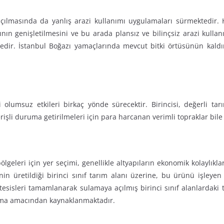
ılmasında da yanlış arazi kullanımı uygulamaları sürmektedir. Hı
nın genişletilmesini ve bu arada plansız ve bilinçsiz arazi kullan
ktedir. İstanbul Boğazı yamaçlarında mevcut bitki örtüsünün kaldır
umsuz etkileri birkaç yönde sürecektir. Birincisi, değerli tarım
erişli duruma getirilmeleri için para harcanan verimli topraklar bi
lgeleri için yer seçimi, genellikle altyapıların ekonomik kolaylıkla
 üretildiği birinci sınıf tarım alanı üzerine, bu ürünü işleyen
sisleri tamamlanarak sulamaya açılmış birinci sınıf alanlardaki te
lanma amacından kaynaklanmaktadır.