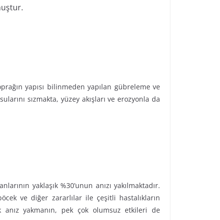
muştur.
prağın yapısı bilinmeden yapılan gübreleme ve
ı sularını sızmakta, yüzey akışları ve erozyonla da
larının yaklaşık %30’unun anızı yakılmaktadır.
ek ve diğer zararlılar ile çeşitli hastalıkların
ek anız yakmanın, pek çok olumsuz etkileri de