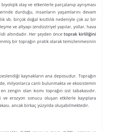
e biyolojik olay ve etkenlerle parçalanıp ayrışması
üzerinde durduğu, insanların yaşamlarını devam
ık vb. birçok doğal kısıtlılık nedeniyle çok az bir
şme ve altyapı (endüstriyel yapılar, yollar, hava
idi altındadır. Her şeyden önce
toprak kirliliğini
enmiş bir toprağın pratik olarak temizlenmesinin
 beslendiği kaynakların ana deposudur. Toprağın
inde, milyonlarca canlı bulunmakta ve ekosistemin
en zengin olan kısmı toprağın üst tabakasıdır.
si ve erozyon sonucu oluşan etkilerle kayıplara
kası, ancak birkaç yüzyılda oluşabilmektedir.