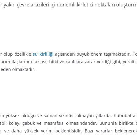
 yakın çevre arazileri için önemli kirletici noktaları oluştur
r olup özellikle
su kirliliği
açısından büyük önem taşımaktadır. To
rım ilaçlarının fazlası, bitki ve canlılara zarar verdiği gibi, yeralt
 neden olmaktadır.
yüksek olduğu ve saman sıkıntısı olmayan yıllarda, hububat alan
bi: kolay, çabuk ve masrafsız olmasındandır. Bununla birlikte böc
ası ve daha yüksek verim beklentisidir. Bazı yararlar beklener