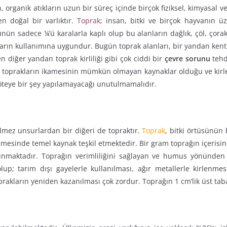
, organik atıkların uzun bir süreç içinde birçok fiziksel, kimyasal v
 doğal bir varlıktır.
Toprak
; insan, bitki ve birçok hayvanın 
ünün sadece ¼’ü karalarla kaplı olup bu alanların dağlık, çöl, çorakl
ların kullanımına uygundur. Bugün toprak alanları, bir yandan kentle
en diğer yandan toprak kirliliği gibi çok ciddi bir
çevre sorunu
tehd
ğı, toprakların ikamesinin mümkün olmayan kaynaklar olduğu ve kirl
teye bir şey yapılamayacağı unutulmamalıdır.
ilmez unsurlardan bir diğeri de topraktır.
Toprak
, bitki örtüsünün
enmesinde temel kaynak teşkil etmektedir. Bir gram toprağın içeris
nmaktadır. Toprağın verimliliğini sağlayan ve humus yönünden 
up; tarım dışı gayelerle kullanılması, ağır metallerle kirlenme
akların yeniden kazanılması çok zordur. Toprağın 1 cm’lik üst taba