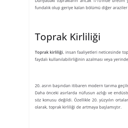
Dünyadaki toprakların ancak 1/10’inde üretim y
fundalık olup geriye kalan bölümü diğer araziler 
Toprak Kirliliği
Toprak kirliliği
, insan faaliyetleri neticesinde t
faydalı kullanılabilirliğinin azalması veya yerinde
20. asrın başından itibaren modern tarıma geçilme
Daha önceki asırlarda nüfusun azlığı ve endüst
söz konusu değildi. Özellikle 20. yüzyılın ortala
olarak, toprak kirliliği de artmaya başlamıştır.