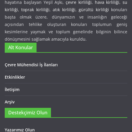
hayatına başlayan Yeşil Aşkı,
çevre kirliliği
,
hava kirliliği
,
su
kirliliği
,
toprak kirliliği
,
atık kirliliği
,
gürültü kirliliği
konuları
başta olmak üzere, dünyamızın ve insanlığın geleceği
açısından tehlike oluşturan konuları toplumun geniş
kesimlerine yaymak ve toplum genelinde bilginin bilince
dönüşmesini sağlamak amacıyla kuruldu.
Alt Konular
Çevre Mühendisi İş İlanları
Etkinlikler
İletişim
Arşiv
Destekçimiz Olun
Yazarımız Olun