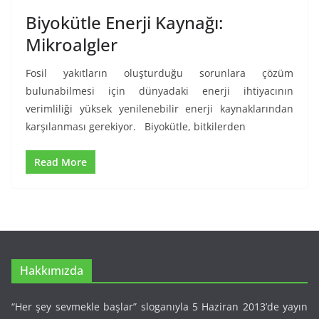
Biyokütle Enerji Kaynağı:
Mikroalgler
Fosil yakıtların oluşturduğu sorunlara çözüm
bulunabilmesi için dünyadaki enerji ihtiyacının
verimliliği yüksek yenilenebilir enerji kaynaklarından
karşılanması gerekiyor. Biyokütle, bitkilerden
Read More
Hakkımızda
“Her şey sevmekle başlar” sloganıyla 5 Haziran 2013’de yayın