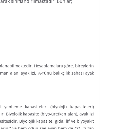
rak sınıflandırılmaktadır. Bunlar;
saplanabilmektedir. Hesaplamalara göre, bireylerin
orman alanı ayak izi, %4’ünü balıkçılık sahası ayak
yenileme kapasiteleri (biyolojik kapasiteleri)
 Biyolojik kapasite (biyo-üretken alan), ayak izi
tesidir. Biyolojik kapasite, gıda, lif ve biyoyakıt
 sahalarını” ve hem odun sağlayan hem de CO
tutan