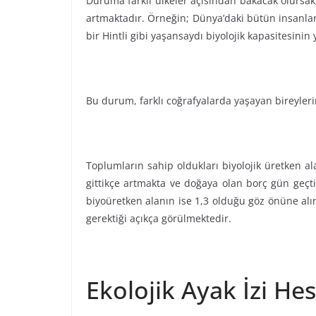
Duruma farklı ülkeler açısından bakacak olursak, 
artmaktadır. Örneğin; Dünya’daki bütün insanlar 
bir Hintli gibi yaşansaydı biyolojik kapasitesinin 
Bu durum, farklı coğrafyalarda yaşayan bireylerin 
Toplumların sahip oldukları biyolojik üretken a
gittikçe artmakta ve doğaya olan borç gün geçti
biyoüretken alanın ise 1,3 olduğu göz önüne alın
gerektiği açıkça görülmektedir.
Ekolojik Ayak İzi H