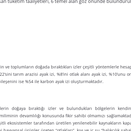
san tüketim faaliyetleri, 6 temel alan göz önünde bulundurula
rin ve toplumların doğada bıraktıkları izler çeşitli yöntemlerle he
2’sini tarım arazisi ayak izi, %8’ini otlak alanı ayak izi, %10’unu 
bileşenini ise %54 ile karbon ayak izi oluşturmaktadır.
erin doğaya bıraktığı izler ve bulundukları bölgelerin kendini 
iliminin devamlılığı konusunda fikir sahibi olmamızı sağlamaktadır.
itli ekosistemler tarafından üretilen yenilenebilir kaynakların kapasi
ibi hayvansal ürünler üreten “otlakları”, kıyı ve iç su “balıkçılık