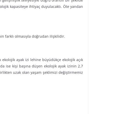
gelişmişlik seviyesiyle doğru orantılı bir şeklide
olojik kapasiteye ihtiyaç duyulacaktı. Öte yandan
n farklı olmasıyla doğrudan ilişkilidir.
k ekolojik ayak izi lehine büyüdükçe ekolojik açık
a ise kişi başına düşen ekolojik ayak izinin 2,7
lirlikten uzak olan yaşam şeklimizi değiştirmemiz