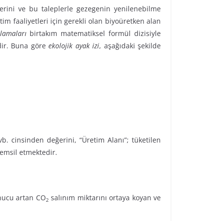
lerini ve bu taleplerle gezegenin yenilenebilme
tim faaliyetleri için gerekli olan biyoüretken alan
plamaları
birtakım matematiksel formül dizisiyle
edir. Buna göre
ekolojik ayak izi
, aşağıdaki şekilde
vb. cinsinden değerini, “Üretim Alanı”; tüketilen
temsil etmektedir.
sonucu artan CO
salınım miktarını ortaya koyan ve
2