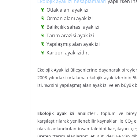
Ekolojik ayak izi hesaplamaları
yapılırken in
Otlak alanı ayak izi
Orman alanı ayak izi
Balıkçılık sahası ayak izi
Tarım arazisi ayak izi
Yapılaşmış alan ayak izi
Karbon ayak izidir.
Ekolojik Ayak İzi Bileşenlerine dayanarak bireyle
2008 yılındaki ortalama ekolojik ayak izlerinin %2
izi, %2’sini yapılaşmış alan ayak izi ve en büyük 
Ekolojik ayak izi
analizleri, toplum ve bireyl
karşılaştırılarak yenilenebilir kaynaklar ile CO
em
2
olarak adlandırılan insan talebini karşılayan, çeş
üreten “tarım alanlarını”, et, süt, deri ve yün g