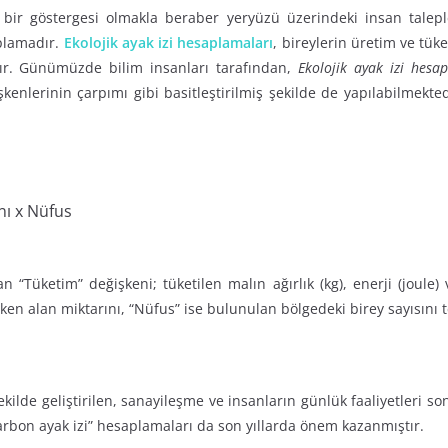
ın bir göstergesi olmakla beraber yeryüzü üzerindeki insan talep
aplamadır.
Ekolojik ayak izi hesaplamaları
, bireylerin üretim ve tüke
dır. Günümüzde bilim insanları tarafından,
Ekolojik ayak izi hesa
şkenlerinin çarpımı gibi basitleştirilmiş şekilde de yapılabilmekt
nı x Nüfus
“Tüketim” değişkeni; tüketilen malın ağırlık (kg), enerji (joule) 
tken alan miktarını, “Nüfus” ise bulunulan bölgedeki birey sayısını 
şekilde geliştirilen, sanayileşme ve insanların günlük faaliyetleri 
karbon ayak izi” hesaplamaları da son yıllarda önem kazanmıştır.