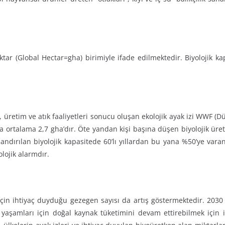
ktar (Global Hectar=gha) birimiyle ifade edilmektedir. Biyolojik ka
retim ve atık faaliyetleri sonucu oluşan ekolojik ayak izi WWF (
ortalama 2,7 gha’dır. Öte yandan kişi başına düşen biyolojik üretk
landırılan biyolojik kapasitede 60’lı yıllardan bu yana %50’ye var
olojik alarmdır.
için ihtiyaç duyduğu gezegen sayısı da artış göstermektedir. 2030 y
yaşamları için doğal kaynak tüketimini devam ettirebilmek için 