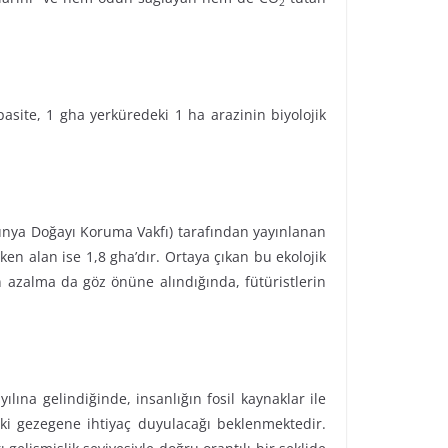
2
pasite, 1 gha yerküredeki 1 ha arazinin biyolojik
Dünya Doğayı Koruma Vakfı) tarafından yayınlanan
en alan ise 1,8 gha’dır. Ortaya çıkan bu ekolojik
an azalma da göz önüne alındığında, fütüristlerin
ılına gelindiğinde, insanlığın fosil kaynaklar ile
iki gezegene ihtiyaç duyulacağı beklenmektedir.