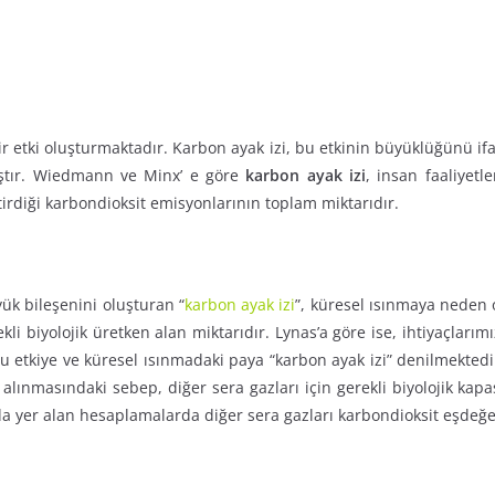
 bir etki oluşturmaktadır. Karbon ayak izi, bu etkinin büyüklüğünü i
lmıştır. Wiedmann ve Minx’ e göre
karbon ayak izi
, insan faaliyet
tirdiği karbondioksit emisyonlarının toplam miktarıdır.
yük bileşenini oluşturan “
karbon ayak izi
”, küresel ısınmaya neden 
i biyolojik üretken alan miktarıdır. Lynas’a göre ise, ihtiyaçlarımı
u etkiye ve küresel ısınmadaki paya “karbon ayak izi” denilmektedi
lınmasındaki sebep, diğer sera gazları için gerekli biyolojik kap
a yer alan hesaplamalarda diğer sera gazları karbondioksit eşdeğe