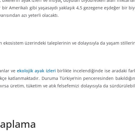
ülkelerin ayak izleri ve ihtiyaç duyulan biyoüretken alan miktarları 
bir Amerikalı gibi yaşasaydı yaklaşık 4,5 gezegene eşdeğer bir biy
yarısından azı yeterli olacaktı.
ekosistem üzerindeki taleplerinin ve dolayısıyla da yaşam stillerini
lanlar ve
ekolojik ayak izleri
birlikte incelendiğinde ise aradaki far
kçe katlanmaktadır. Duruma Türkiye’nin penceresinden bakıldığınd
ırsa üretim, tüketim ve atık felsefemizi dolayısıyla da sürdürülebi
esaplama