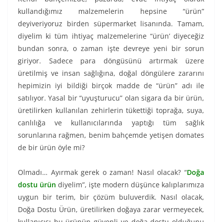
kullandığımız malzemelerin hepsine “ürün”
deyiveriyoruz birden süpermarket lisanında. Tamam,
diyelim ki tüm ihtiyaç malzemelerine “ürün’ diyeceğiz
bundan sonra, o zaman işte devreye yeni bir sorun
giriyor. Sadece para döngüsünü artırmak üzere
üretilmiş ve insan sağlığına, doğal döngülere zararını
hepimizin iyi bildiği birçok madde de “ürün” adı ile
satılıyor. Yasal bir “uyuşturucu” olan sigara da bir ürün,
üretilirken kullanılan zehirlerin tükettiği toprağa, suya,
canlılığa ve kullanıcılarında yaptığı tüm sağlık
sorunlarına rağmen, benim bahçemde yetişen domates
de bir ürün öyle mi?
Olmadı… Ayırmak gerek o zaman! Nasıl olacak? “
Doğa
dostu ürün
diyelim”, işte modern düşünce kalıplarımıza
uygun bir terim, bir çözüm buluverdik. Nasıl olacak,
Doğa Dostu Ürün, üretilirken doğaya zarar vermeyecek,
kullanıcısı bu ürünün güvenli ve doğa dostu olduğunu