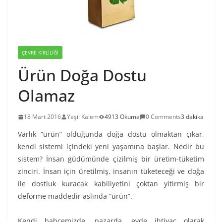
ÇEVRE KIRLILIĞI
Ürün Doğa Dostu
Olamaz
18 Mart 2016
Yeşil Kalem
4913 Okuma
0 Comments
3 dakika
Varlık “ürün” olduğunda doğa dostu olmaktan çıkar,
kendi sistemi içindeki yeni yaşamına başlar. Nedir bu
sistem? İnsan güdümünde çizilmiş bir üretim-tüketim
zinciri. İnsan için üretilmiş, insanın tüketeceği ve doğa
ile dostluk kuracak kabiliyetini çoktan yitirmiş bir
deforme maddedir aslında “ürün”.
Kendi bahçemizde, pazarda, evde ihtiyaç olarak