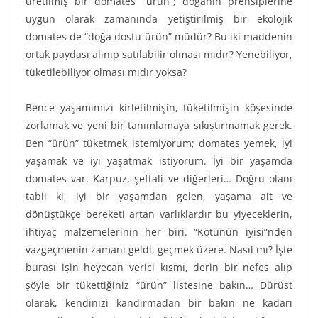
üretilmiş bir domates “ürün”; doğanın prensiplerine
uygun olarak zamanında yetiştirilmiş bir ekolojik
domates de “doğa dostu ürün” müdür? Bu iki maddenin
ortak paydası alınıp satılabilir olması mıdır? Yenebiliyor,
tüketilebiliyor olması mıdır yoksa?
Bence yaşamımızı kirletilmişin, tüketilmişin köşesinde
zorlamak ve yeni bir tanımlamaya sıkıştırmamak gerek.
Ben “ürün” tüketmek istemiyorum; domates yemek, iyi
yaşamak ve iyi yaşatmak istiyorum. İyi bir yaşamda
domates var. Karpuz, şeftali ve diğerleri… Doğru olanı
tabii ki, iyi bir yaşamdan gelen, yaşama ait ve
dönüştükçe bereketi artan varlıklardır bu yiyeceklerin,
ihtiyaç malzemelerinin her biri. “Kötünün iyisi”nden
vazgeçmenin zamanı geldi, geçmek üzere. Nasıl mı? İşte
burası işin heyecan verici kısmı, derin bir nefes alıp
şöyle bir tükettiğiniz “ürün” listesine bakın… Dürüst
olarak, kendinizi kandırmadan bir bakın ne kadarı