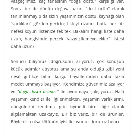
vazgeçilmez, kaç tanesinin “doğa dostu” karşılığı var.
Sonra bir de dönüp doğaya bakın, “dost ürün” olarak
tanımlanmayıp da sizin yaşamınızın dostu, kaynağı olan
“varlıkları” gözden geçirin; listeyi uzatın, hatta her bir
nefesi koyun listenize tek tek. Bakalım hangi liste daha
uzun, hangisinde gerçek “vazgeçilemeyecekler” listesi
daha uzun?
Sonucu biliyoruz, doğrusunu arıyoruz, çok konuşup
küçük adımlar atıyoruz ama şu anda olduğu gibi yeni
nesil gittikçe bilim kurgu hayallerinden daha fazla
medet ummaya başlıyor. Kendimize güvenimiz azalıyor
ve “
doğa dostu ürünler
” ile avunmaya çalışıyoruz. Hâlâ
yaşamın kendisi ile ilgilenmekten, yaşamın varlıklarını,
döngülerini kendimiz gibi kıymetli birer öğe olarak
algılamaktan uzaktayız. Bir biz varız, bir de ürünler.
Böyle olsa olsa kötünün iyisi ile avunur dururuz bence.