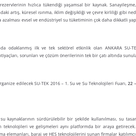
zervlerinin hızlıca tükendiği yaşamsal bir kaynak. Sanayileşme, p
aki artış, küresel ısınma, iklim değişikliği ve çevre kirliliği gibi ne
a azalması evsel ve endüstriyel su tüketiminin çok daha dikkatli ya
sunda odaklanmış ilk ve tek sektörel etkinlik olan ANKARA SU-
htiyaçları, sorunları ve çözüm önerilerinin tek bir çatı altında sun
 organize edilecek SU-TEK 2016 – 1. Su ve Su Teknolojileri Fuarı,
22 
su kaynaklarının sürdürülebilir bir şekilde kullanılması, su tasa
 teknolojileri ve gelişmeleri aynı platformda bir araya getirecek.
a elemanları, baraj ve HES teknolojilerini sunan firmalar katılımcı o