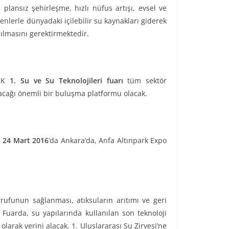
lansız şehirleşme, hızlı nüfus artışı, evsel ve
denlerle dünyadaki içilebilir su kaynakları giderek
pılmasını gerektirmektedir.
TEK
1. Su ve Su Teknolojileri fuarı
tüm sektör
ulacağı önemli bir buluşma platformu olacak.
– 24 Mart 2016
’da Ankara’da, Anfa Altınpark Expo
rrufunun sağlanması, atıksuların arıtımı ve geri
 Fuarda, su yapılarında kullanılan son teknoloji
larak yerini alacak. 1. Uluslararası Su Zirvesi’ne