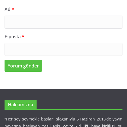
Ad
*
E-posta
*
Hakkımızda
“Her şey sevmekle başlar” sloganıyla 5 Haziran 2013’de yayın
hayatına başlayan Yeşil Aşkı,
çevre kirliliği
,
hava kirliliği
,
su