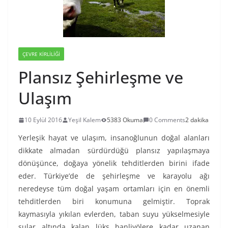
ÇEVRE KIRLILIĞI
Plansız Şehirleşme ve
Ulaşım
10 Eylül 2016
Yeşil Kalem
5383 Okuma
0 Comments
2 dakika
Yerleşik hayat ve ulaşım, insanoğlunun doğal alanları
dikkate almadan sürdürdüğü plansız yapılaşmaya
dönüşünce, doğaya yönelik tehditlerden birini ifade
eder. Türkiye’de de şehirleşme ve karayolu ağı
neredeyse tüm doğal yaşam ortamları için en önemli
tehditlerden biri konumuna gelmiştir. Toprak
kaymasıyla yıkılan evlerden, taban suyu yükselmesiyle
sular altında kalan lüks banliyölere kadar uzanan