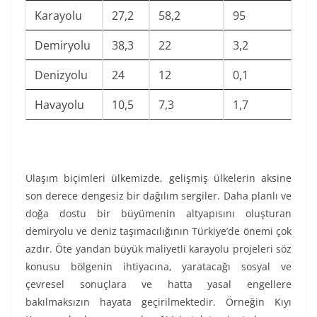
Karayolu
27,2
58,2
95
Demiryolu
38,3
22
3,2
Denizyolu
24
12
0,1
Havayolu
10,5
7,3
1,7
Ulaşım biçimleri ülkemizde, gelişmiş ülkelerin aksine
son derece dengesiz bir dağılım sergiler. Daha planlı ve
doğa dostu bir büyümenin altyapısını oluşturan
demiryolu ve deniz taşımacılığının Türkiye’de önemi çok
azdır. Öte yandan büyük maliyetli karayolu projeleri söz
konusu bölgenin ihtiyacına, yaratacağı sosyal ve
çevresel sonuçlara ve hatta yasal engellere
bakılmaksızın hayata geçirilmektedir. Örneğin Kıyı