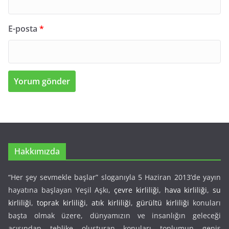
E-posta
*
Hakkımızda
“Her şey sevmekle başlar” sloganıyla 5 Haziran 2013’de yayın
hayatına başlayan Yeşil Aşkı,
çevre kirliliği
,
hava kirliliği
,
su
kirliliği
,
toprak kirliliği
,
atık kirliliği
,
gürültü kirliliği
konuları
başta olmak üzere, dünyamızın ve insanlığın geleceği
açısından tehlike oluşturan konuları toplumun geniş