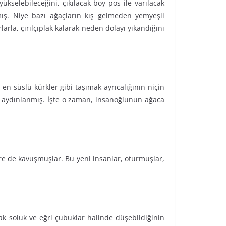
kselebileceğini, çıkılacak boy pos ile varılacak
amış. Niye bazı ağaçların kış gelmeden yemyeşil
arla, çırılçıplak kalarak neden dolayı yıkandığını
 en süslü kürkler gibi taşımak ayrıcalığının niçin
e aydınlanmış. İşte o zaman, insanoğlunun ağaca
lere de kavuşmuşlar. Bu yeni insanlar, oturmuşlar,
ncak soluk ve eğri çubuklar halinde düşebildiğinin