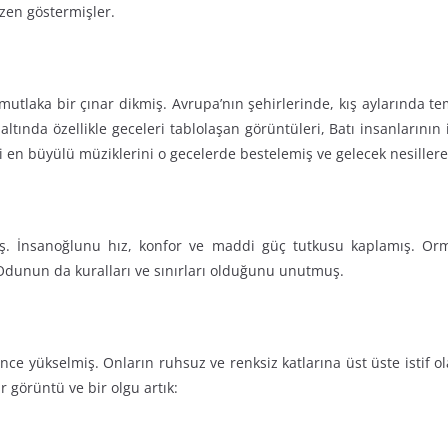
zen göstermişler.
tlaka bir çınar dikmiş. Avrupa’nın şehirlerinde, kış aylarında tem
altında özellikle geceleri tablolaşan görüntüleri, Batı insanlarının i
i en büyülü müziklerini o gecelerde bestelemiş ve gelecek nesillere
mış. İnsanoğlunu hız, konfor ve maddi güç tutkusu kaplamış. 
Odunun da kuralları ve sınırları olduğunu unutmuş.
ince yükselmiş. Onların ruhsuz ve renksiz katlarına üst üste istif o
r görüntü ve bir olgu artık: