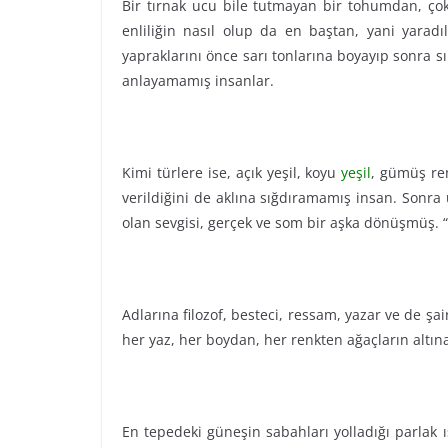
Bir tırnak ucu bile tutmayan bir tohumdan, çok 
enliliğin nasıl olup da en baştan, yani yaradı
yapraklarını önce sarı tonlarına boyayıp sonra sı
anlayamamış insanlar.
Kimi türlere ise, açık yeşil, koyu
yeşil
, gümüş ren
verildiğini de aklına sığdıramamış insan. Sonr
olan sevgisi, gerçek ve som bir aşka dönüşmüş. 
Adlarına filozof, besteci, ressam, yazar ve de şa
her yaz, her boydan, her renkten ağaçların altın
En tepedeki güneşin sabahları yolladığı parlak ış