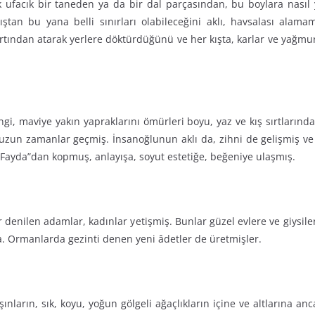
ufacık bir taneden ya da bir dal parçasından, bu boylara nasıl yü
lıştan bu yana belli sınırları olabileceğini aklı, havsalası alam
rtından atarak yerlere döktürdüğünü ve her kışta, karlar ve yağmurl
gi, maviye yakın yapraklarını ömürleri boyu, yaz ve kış sırtlarında
a uzun zamanlar geçmiş. İnsanoğlunun aklı da, zihni de gelişmiş v
“Fayda”dan kopmuş, anlayışa, soyut estetiğe, beğeniye ulaşmış.
ir denilen adamlar, kadınlar yetişmiş. Bunlar güzel evlere ve giysi
a. Ormanlarda gezinti denen yeni âdetler de üretmişler.
ınların, sık, koyu, yoğun gölgeli ağaçlıkların içine ve altlarına a