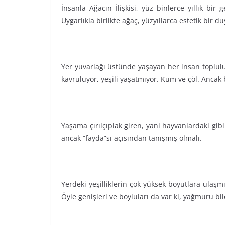
İnsanla Ağacın İlişkisi, yüz binlerce yıllık b
Uygarlıkla birlikte ağaç, yüzyıllarca estetik bir
Yer yuvarlağı üstünde yaşayan her insan topluluğ
kavruluyor, yeşili yaşatmıyor. Kum ve çöl. Ancak b
Yaşama çırılçıplak giren, yani hayvanlardaki gib
ancak “fayda”sı açısından tanışmış olmalı.
Yerdeki yeşilliklerin çok yüksek boyutlara ulaş
Öyle genişleri ve boyluları da var ki, yağmuru bil