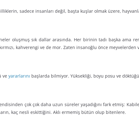
eşilliklerin, sadece insanları değil, başta kuşlar olmak üzere, hayv
eler oluşmuş sık dallar arasında. Her birinin tadı başka ama renk
 kırmızı, kahverengi ve de mor. Zaten insanoğlu önce meyvelerden v
ü ve
yararlarını
başlarda bilmiyor. Yüksekliği, boyu posu ve döktüğ
ndisinden çok çok daha uzun süreler yaşadığını fark etmiş: Kabiles
narın, kaç nesli eskittiğini. Aklı ermemiş bütün olup bitenlere.