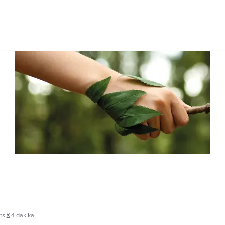
ts
4 dakika