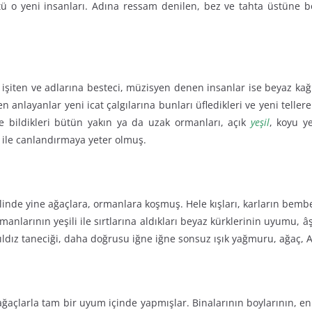
tü o yeni insanları. Adına ressam denilen, bez ve tahta üstüne bo
 işiten ve adlarına besteci, müzisyen denen insanlar ise beyaz kağı
n anlayanlar yeni icat çalgılarına bunları üfledikleri ve yeni tel
 ve bildikleri bütün yakın ya da uzak ormanları, açık
yeşil
, koyu ye
ği ile canlandırmaya yeter olmuş.
elinde yine ağaçlara, ormanlara koşmuş. Hele kışları, karların bem
anlarının yeşili ile sırtlarına aldıkları beyaz kürklerinin uyumu, â
 yıldız taneciği, daha doğrusu iğne iğne sonsuz ışık yağmuru, ağaç,
, ağaçlarla tam bir uyum içinde yapmışlar. Binalarının boylarının,