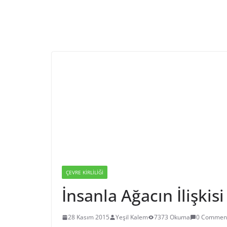
ÇEVRE KIRLILIĞI
İnsanla Ağacın İlişkisi
28 Kasım 2015
Yeşil Kalem
7373 Okuma
0 Commen