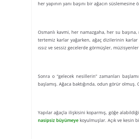
her yapının yanı başını bir ağacın süslemesine ö
Osmanlı kavmi, her namazgaha, her su başına, mu
tertemiz karlar yağarken, ağaç dizilerinin karlar 
ıssız ve sessiz gecelerde görmüşler, müzisyenler
Sonra o “gelecek nesillerin” zamanları başla
başlamış. Ağaca baktığında, odun görür olmuş. 
Yapılar ağaçla ilişkisini koparmış, göğe alabildiğ
nasipsiz büyümeye
koyulmuşlar. Açık ve kesin bi