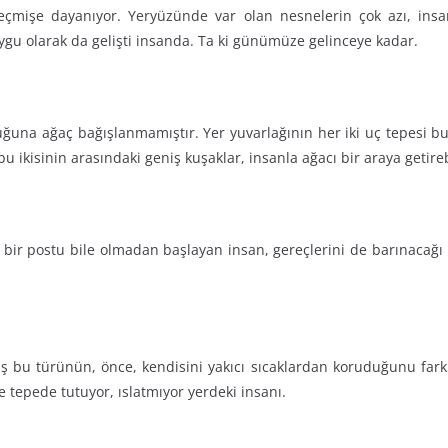
ir geçmişe dayanıyor. Yeryüzünde var olan nesnelerin çok azı, ins
 duygu olarak da gelişti insanda. Ta ki günümüze gelinceye kadar.
una ağaç bağışlanmamıştır. Yer yuvarlağının her iki uç tepesi buz
u ikisinin arasındaki geniş kuşaklar, insanla ağacı bir araya getireb
i bir postu bile olmadan başlayan insan, gereçlerini de barınacağı
mış bu türünün, önce, kendisini yakıcı sıcaklardan koruduğunu fark
e tepede tutuyor, ıslatmıyor yerdeki insanı.