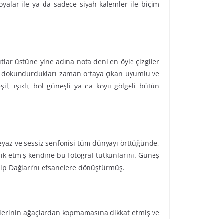
yalar ile ya da sadece siyah kalemler ile biçim
tlar üstüne yine adına nota denilen öyle çizgiler
lere dokundurdukları zaman ortaya çıkan uyumlu ve
şil, ışıklı, bol güneşli ya da koyu gölgeli bütün
beyaz ve sessiz senfonisi tüm dünyayı örttüğünde,
şık etmiş kendine bu fotoğraf tutkunlarını. Güneş
 Alp Dağları’nı efsanelere dönüştürmüş.
 enlerinin ağaçlardan kopmamasına dikkat etmiş ve