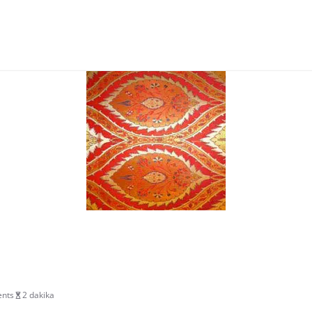
nts
2 dakika