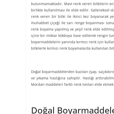
bulunmamaktadır. Mavi renk veren bitkilerin en öne
birlikte kullanılması ile elde edilir. Geleneksel
renk veren bir bitki ile ikinci kez boyanarak y
muhabbet çiçeği ile sarı renge boyanması sonuc
renk boyama yapılmış ve yeşil renk elde edilmiş
içine bir miktar kökboya ilave edilerek rengin t
boyarmaddelerin yanında kırmızı renk için kull
bitkilerle kırmızı renk boyamalarda kullanılan bi
Doğal boyarmaddelerden bazıları (şap, saçıkıbrı
ve yıkama haslığına sahiptir. Haslığı arttırab
Mordan maddeleri farklı renk tonları elde etmek i
Doğal Boyarmaddele