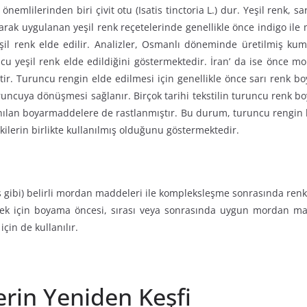
mlilerinden biri çivit otu (Isatis tinctoria L.) dur. Yeşil renk, sa
 olarak uygulanan yeşil renk reçetelerinde genellikle önce indigo il
eşil renk elde edilir. Analizler, Osmanlı döneminde üretilmiş ku
u yeşil renk elde edildiğini göstermektedir. İran’ da ise önce mo
tir. Turuncu rengin elde edilmesi için genellikle önce sarı renk
uruncuya dönüşmesi sağlanır. Birçok tarihi tekstilin turuncu renk bo
anılan boyarmaddelere de rastlanmıştır. Bu durum, turuncu rengin
tkilerin birlikte kullanılmış olduğunu göstermektedir.
s gibi) belirli mordan maddeleri ile kompleksleşme sonrasında renk
ilmek için boyama öncesi, sırası veya sonrasında uygun mordan m
çin de kullanılır.
rin Yeniden Keşfi