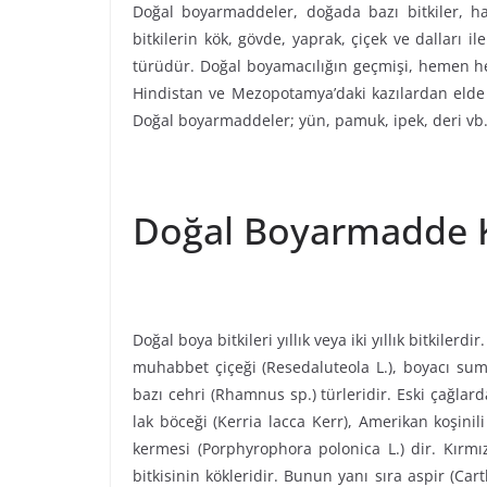
Doğal boyarmaddeler, doğada bazı bitkiler, h
bitkilerin kök, gövde, yaprak, çiçek ve dalları 
türüdür. Doğal boyamacılığın geçmişi, hemen he
Hindistan ve Mezopotamya’daki kazılardan elde 
Doğal boyarmaddeler; yün, pamuk, ipek, deri vb. t
Doğal Boyarmadde K
Doğal boya bitkileri yıllık veya iki yıllık bitkile
muhabbet çiçeği (Resedaluteola L.), boyacı sumağ
bazı cehri (Rhamnus sp.) türleridir. Eski çağlar
lak böceği (Kerria lacca Kerr), Amerikan koşinil
kermesi (Porphyrophora polonica L.) dir. Kırm
bitkisinin kökleridir. Bunun yanı sıra aspir (Ca