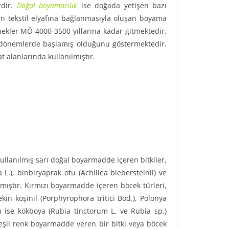
rdir.
Doğal boyamacılık
ise doğada yetişen bazı
erin tekstil elyafına bağlanmasıyla oluşan boyama
ekler MÖ 4000-3500 yıllarına kadar gitmektedir.
ki dönemlerde başlamış olduğunu göstermektedir.
t alanlarında kullanılmıştır.
k kullanılmış sarı doğal boyarmadde içeren bitkiler,
L.), binbiryaprak otu (Achillea biebersteinii) ve
lmıştır. Kırmızı boyarmadde içeren böcek türleri,
kin koşinil (Porphyrophora tritici Bod.), Polonya
 ise kökboya (Rubia tinctorum L. ve Rubia sp.)
 yeşil renk boyarmadde veren bir bitki veya böcek