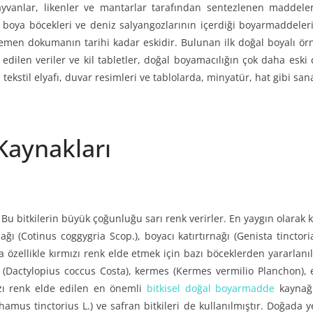
ayvanlar, likenler ve mantarlar tarafından sentezlenen maddele
ile boya böcekleri ve deniz salyangozlarının içerdiği boyarmaddel
men dokumanın tarihi kadar eskidir. Bulunan ilk doğal boyalı örn
edilen veriler ve kil tabletler, doğal boyamacılığın çok daha es
ekstil elyafı, duvar resimleri ve tablolarda, minyatür, hat gibi sana
aynakları
rdir. Bu bitkilerin büyük çoğunluğu sarı renk verirler. En yaygın olara
ı (Cotinus coggygria Scop.), boyacı katırtırnağı (Genista tinctoria 
da özellikle kırmızı renk elde etmek için bazı böceklerden yararlanı
i (Dactylopius coccus Costa), kermes (Kermes vermilio Planchon), e
ızı renk elde edilen en önemli
bitkisel doğal boyarmadde
kaynağı
rthamus tinctorius L.) ve safran bitkileri de kullanılmıştır. Doğada