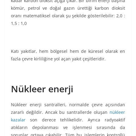
kadar karbon dioksit açığa çıkar. Bir birim enerji başına
kömür, petrol ve doğal gazın ürettiği karbon dioksit
oranı matematiksel olarak şu şekilde gösterilebilir: 2,0 :
1,5 : 1,0
Katı yakıtlar, hem bölgesel hem de küresel olarak en
fazla çevre kirliliğine yol açan yakıt çeşitleridir.
Nükleer enerji
Nükleer enerji santralleri, normalde çevre açısından
zararlı değildir. Ancak bu santrallerde oluşan
nükleer
kazalar
son derece tehlikelidir. Ayrıca radyoaktif
atıkların depolanması ve işlenmesi sırasında da
sorunlar ortaya çıkabilir. Tüm bu işlemlerin kontrollü