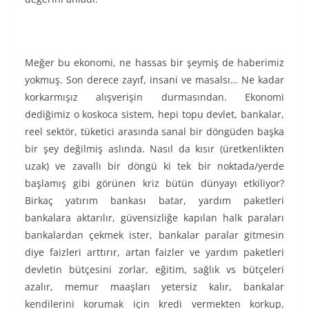
Meğer bu ekonomi, ne hassas bir şeymiş de haberimiz
yokmuş. Son derece zayıf, insani ve masalsı… Ne kadar
korkarmışız alışverişin durmasından. Ekonomi
dediğimiz o koskoca sistem, hepi topu devlet, bankalar,
reel sektör, tüketici arasında sanal bir döngüden başka
bir şey değilmiş aslında. Nasıl da kısır (üretkenlikten
uzak) ve zavallı bir döngü ki tek bir noktada/yerde
başlamış gibi görünen kriz bütün dünyayı etkiliyor?
Birkaç yatırım bankası batar, yardım paketleri
bankalara aktarılır, güvensizliğe kapılan halk paraları
bankalardan çekmek ister, bankalar paralar gitmesin
diye faizleri arttırır, artan faizler ve yardım paketleri
devletin bütçesini zorlar, eğitim, sağlık vs bütçeleri
azalır, memur maaşları yetersiz kalır, bankalar
kendilerini korumak için kredi vermekten korkup,