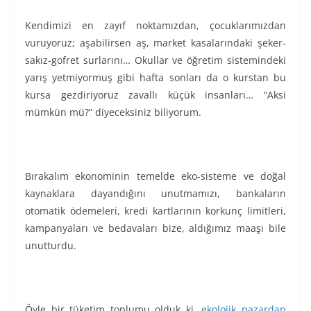
Kendimizi en zayıf noktamızdan, çocuklarımızdan
vuruyoruz; aşabilirsen aş, market kasalarındaki şeker-
sakız-gofret surlarını… Okullar ve öğretim sistemindeki
yarış yetmiyormuş gibi hafta sonları da o kurstan bu
kursa gezdiriyoruz zavallı küçük insanları… “Aksi
mümkün mü?” diyeceksiniz biliyorum.
Bırakalım ekonominin temelde eko-sisteme ve doğal
kaynaklara dayandığını unutmamızı, bankaların
otomatik ödemeleri, kredi kartlarının korkunç limitleri,
kampanyaları ve bedavaları bize, aldığımız maaşı bile
unutturdu.
Öyle bir tüketim toplumu olduk ki,
ekolojik pazardan