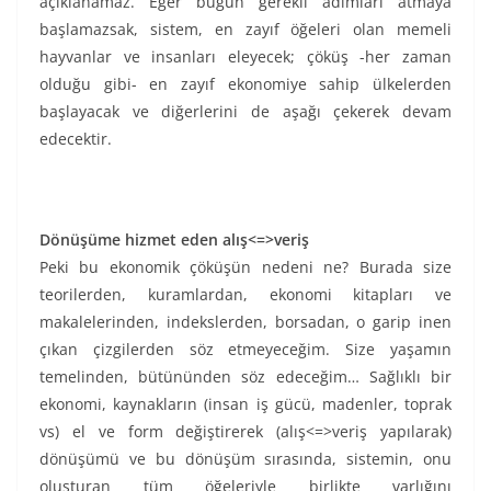
açıklanamaz. Eğer bugün gerekli adımları atmaya
başlamazsak, sistem, en zayıf öğeleri olan memeli
hayvanlar ve insanları eleyecek; çöküş -her zaman
olduğu gibi- en zayıf ekonomiye sahip ülkelerden
başlayacak ve diğerlerini de aşağı çekerek devam
edecektir.
Dönüşüme hizmet eden alış<=>veriş
Peki bu ekonomik çöküşün nedeni ne? Burada size
teorilerden, kuramlardan, ekonomi kitapları ve
makalelerinden, indekslerden, borsadan, o garip inen
çıkan çizgilerden söz etmeyeceğim. Size yaşamın
temelinden, bütününden söz edeceğim… Sağlıklı bir
ekonomi, kaynakların (insan iş gücü, madenler, toprak
vs) el ve form değiştirerek (alış<=>veriş yapılarak)
dönüşümü ve bu dönüşüm sırasında, sistemin, onu
oluşturan tüm öğeleriyle birlikte varlığını