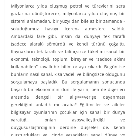
Milyonlarca yılda oluşmuş petrol ve türevlerini sera
gazlarına dönüştürerek, milyonlarca yılda oluşmuş bir
sistemi anlamadan, bir yüzyıldan bile az bir zamanda -
soluduğumuz havayı içeren- atmosfere saldık.
Ambardaki fare gibi, insan da dünyayı tek taraflı
(sadece alarak) sömürdü ve kendi türünü çoğalttı.
Kaynakların tek taraflı ve bilinçsizce tüketimi sanal bir
ekonomi, teknoloji, toplum, bireyler ve “sadece aklını
kullanabilen” zavallı bir bilim ortaya çıkardı. Bugün ise
bunların nasıl sanal, kısa vadeli ve bilinçsizce olduğunu
sorgulamaya başladık. Bu sorgulamanın sonucunda
başarılı bir ekonominin dün ile yarın, ben ile diğerleri
arasında dengeli bir alış<=>verişe dayanması
gerektiğini anladık mı acaba? Eğitimciler ve aileler
bilgisayar oyunlarının çocuklar için sanal bir dünya
yarattığı, onları asosyalleştirdiği ve
duygusuzlaştırdığının derdine düşseler de, kendi
oluşturdukları ve içinde yaşadıkları sanal dünya ve