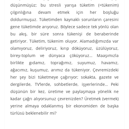
düşünmüşüz; bu stresli yarışa tüketim (=tükenim)
çılgınlığına devam etmek için her boşluğu
doldurmuşuz. Tüketimden kaynaklı sorunların çaresini
gene tüketimde arıyoruz. Böylece sadece tek yönlü olan
bu akış, bir süre sonra tükenişi de beraberinde
getiriyor. Tüketim, tükenim oluyor. Alamadığımızda var
olamıyoruz, deliriyoruz, kırıp döküyoruz, üzülüyoruz,
birey-toplum ve dünyaca çöküyoruz… Maaşımızla
birlikte gıdamız, toprağımız, suyumuz, havamız,
ağacımız, kuşumuz, arımız da tükeniyor. Çevremizdeki
her şey bizi tüketmeye çağırıyor; sokakta, gazete ve
dergilerde, TV’lerde, sohbetlerde, işyerlerinde… Peki
düşünün bir kez, üretime ve paylaşmaya yönelik ne
kadar çağrı alıyorsunuz çevrenizden? Üretmek (vermek)
yerine almaya odaklanmış bir ekonomiden de başka
türlüsü beklenebilir mi?