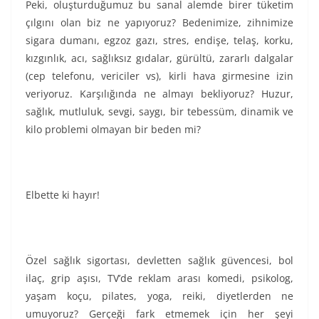
Peki, oluşturduğumuz bu sanal alemde birer tüketim
çılgını olan biz ne yapıyoruz? Bedenimize, zihnimize
sigara dumanı, egzoz gazı, stres, endişe, telaş, korku,
kızgınlık, acı, sağlıksız gıdalar, gürültü, zararlı dalgalar
(cep telefonu, vericiler vs), kirli hava girmesine izin
veriyoruz. Karşılığında ne almayı bekliyoruz? Huzur,
sağlık, mutluluk, sevgi, saygı, bir tebessüm, dinamik ve
kilo problemi olmayan bir beden mi?
Elbette ki hayır!
Özel sağlık sigortası, devletten sağlık güvencesi, bol
ilaç, grip aşısı, TV’de reklam arası komedi, psikolog,
yaşam koçu, pilates, yoga, reiki, diyetlerden ne
umuyoruz? Gerçeği fark etmemek için her şeyi