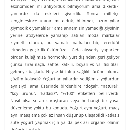
ekonomiden mi anlıyorduk bilmiyorum ama dikerdik,
yamardık da eskileri giyerdik. Sonra milletçe
zenginleşince utanır mı olduk, bilinmez, uzun yıllar
giymedik o yamalıları; ama annemizin yamadığı giysinin
yerine atölyelerde yamanıp satılan moda markalar
kıymetli olunca, bu yamalı markaları hiç tereddüt
etmeden geçirdik üstümüze… Gıda alışverişi yaparken
birden kulağımıza hormonlu, yurt dışından geri geliyor
çünkü zirai ilaçlı, sahte, katkılı, boyalı vs vs. fısıltıları
gelmeye başladı. Neyse ki talep sağlıklı ürüne olunca
çözüm kolaydı? Yoğurtlar yıllardır yediğimiz yoğurdun
aynısıydı ama üzerinde birdenbire “doğal”, “natürel”,
“köy ürünü”, “katkısız”, ”%100” etiketleri beliriverdi.
Nasıl olsa soran soruşturan veya herhangi bir yasal
düzenleme yoktu bu konuda. Yoğurt aynı yoğurt, maaş
aynı maaş ama çok az insan düşünüp ulaşabildi katkısız
süte yoğurt yapmak için ya da pek azı organik olanın
değerini anladı.