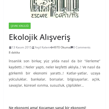
ÇEVRE KIRLILIĞI
Ekolojik Alışveriş
13 Kasım 2015
Yeşil Kalem
4970 Okuma
0 Comments
8 dakika
İnsanlık son birkaç yüz yılda nasıl da bir “ilerleme”
kaydetti..! Neler yaptı, neler keşfetti aklıyla..! Ve nasıl da
görkemli bir ekonomi yarattı..! Katlar-yatlar, uzaya
yolculuklar, bankalar, borsalar, bilgisayarlar, açlık,
savaşlar, küresel ısınma, susuzluk, çöplükler…
Ne ekonomi ama! Kocaman sanal bir ekonomi!