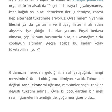
organik ürün alsak da “Poşetler buraya hiç yakışmamış,
kese kağıdı vs. olsa” demekten ileri gidemiyor, çareyi
hep alternatif tüketimde arıyoruz. Oysa ninemin yanına
filesini ya da çantasını ve ihtiyaç listesini almadan
alış<=>verişe çıktığını hatırlamıyorum. Poşet bedava
olmasa, çöplük yanı başımızda olsa, su kaynağımız da
çöplüğün altından geçse acaba bu kadar kolay
tüketebilir miydik?
Gıdamızın nereden geldiğini, nasıl yetiştiğini, hangi
mevsimin ürünleri olduğunu bilmiyoruz artık. Tohumlar
değişti
sanal ekonomi
uğruna, mevsimler şaştı, renkler
değişti tüketim adına… Öyle ki, çocuklardan bir inek
resmi çizmeleri istendiğinde, çoğu mor çizer oldu…