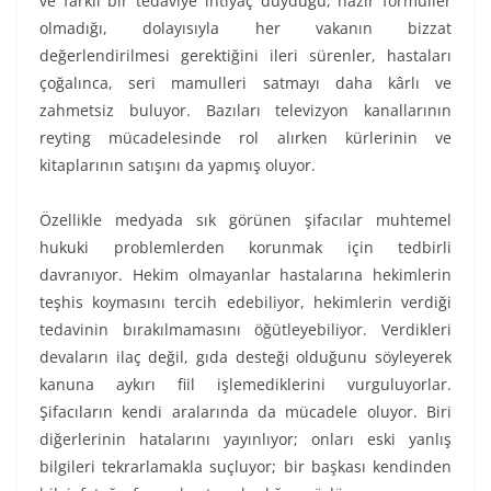
ve farklı bir tedaviye ihtiyaç duyduğu, hazır formüller
olmadığı, dolayısıyla her vakanın bizzat
değerlendirilmesi gerektiğini ileri sürenler, hastaları
çoğalınca, seri mamulleri satmayı daha kârlı ve
zahmetsiz buluyor. Bazıları televizyon kanallarının
reyting mücadelesinde rol alırken kürlerinin ve
kitaplarının satışını da yapmış oluyor.
Özellikle medyada sık görünen şifacılar muhtemel
hukuki problemlerden korunmak için tedbirli
davranıyor. Hekim olmayanlar hastalarına hekimlerin
teşhis koymasını tercih edebiliyor, hekimlerin verdiği
tedavinin bırakılmamasını öğütleyebiliyor. Verdikleri
devaların ilaç değil, gıda desteği olduğunu söyleyerek
kanuna aykırı fiil işlemediklerini vurguluyorlar.
Şifacıların kendi aralarında da mücadele oluyor. Biri
diğerlerinin hatalarını yayınlıyor; onları eski yanlış
bilgileri tekrarlamakla suçluyor; bir başkası kendinden