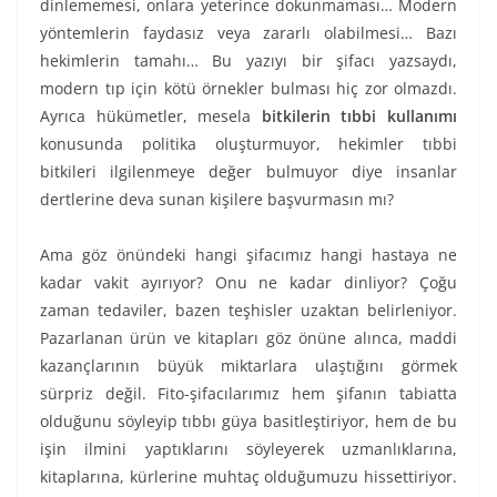
dinlememesi, onlara yeterince dokunmaması… Modern
yöntemlerin faydasız veya zararlı olabilmesi… Bazı
hekimlerin tamahı… Bu yazıyı bir şifacı yazsaydı,
modern tıp için kötü örnekler bulması hiç zor olmazdı.
Ayrıca hükümetler, mesela
bitkilerin tıbbi kullanımı
konusunda politika oluşturmuyor, hekimler tıbbi
bitkileri ilgilenmeye değer bulmuyor diye insanlar
dertlerine deva sunan kişilere başvurmasın mı?
Ama göz önündeki hangi şifacımız hangi hastaya ne
kadar vakit ayırıyor? Onu ne kadar dinliyor? Çoğu
zaman tedaviler, bazen teşhisler uzaktan belirleniyor.
Pazarlanan ürün ve kitapları göz önüne alınca, maddi
kazançlarının büyük miktarlara ulaştığını görmek
sürpriz değil. Fito-şifacılarımız hem şifanın tabiatta
olduğunu söyleyip tıbbı güya basitleştiriyor, hem de bu
işin ilmini yaptıklarını söyleyerek uzmanlıklarına,
kitaplarına, kürlerine muhtaç olduğumuzu hissettiriyor.