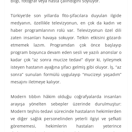
bilgi, fotoğraf veya hasta çalındığını söylüyor.
Türkiye’de son yıllarda fito-şifacılara duyulan ilgide
medyanın, özellikle televizyonun, en çok da kadın ve
haber programlarının rolü var. Televizyonun özel dili
zaten insanları havaya sokuyor. Telkin etkisini gözardı
etmemek lazım. Programdan çok önce başlayıp
program boyunca devam eden sesli ve yazılı anonslar o
kadar çok “az sonra mucize tedavi” diyor ki, iyileşmek
isteyen hastanın ayağına şifacı gelmiş gibi oluyor. İş, “az
sonra” sunulan formülü uygulayıp “mucizeyi yaşadım”
mesajını iletmeye kalıyor.
Modern tıbbın hâkim olduğu coğrafyalarda insanları
arayışa yönelten sebepler üzerinde durulmuştur:
Modern teşhis-tedavi sürecinde hastaların hekimlerden
ve diğer sağlık personelinden yeterli ilgiyi ve şefkati
görememesi, hekimlerin hastaları yeterince