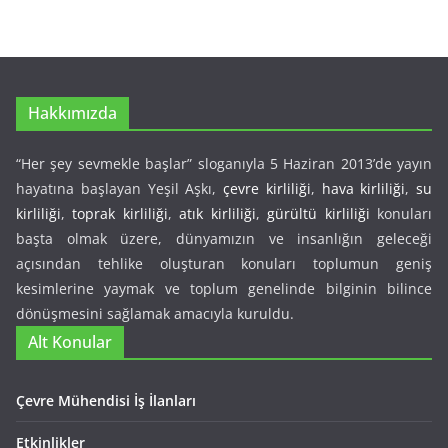
Hakkımızda
“Her şey sevmekle başlar” sloganıyla 5 Haziran 2013’de yayın
hayatına başlayan Yeşil Aşkı,
çevre kirliliği
,
hava kirliliği
,
su
kirliliği
,
toprak kirliliği
,
atık kirliliği
,
gürültü kirliliği
konuları
başta olmak üzere, dünyamızın ve insanlığın geleceği
açısından tehlike oluşturan konuları toplumun geniş
kesimlerine yaymak ve toplum genelinde bilginin bilince
dönüşmesini sağlamak amacıyla kuruldu.
Alt Konular
Çevre Mühendisi İş İlanları
Etkinlikler