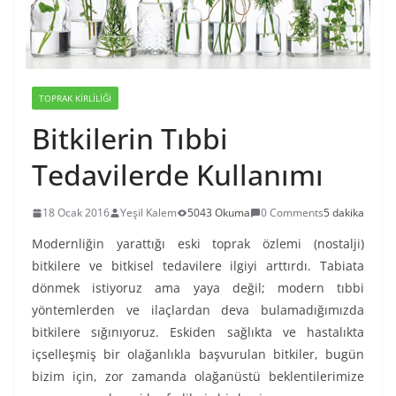
TOPRAK KIRLILIĞI
Bitkilerin Tıbbi
Tedavilerde Kullanımı
18 Ocak 2016
Yeşil Kalem
5043 Okuma
0 Comments
5 dakika
Modernliğin yarattığı eski toprak özlemi (nostalji)
bitkilere ve bitkisel tedavilere ilgiyi arttırdı. Tabiata
dönmek istiyoruz ama yaya değil; modern tıbbi
yöntemlerden ve ilaçlardan deva bulamadığımızda
bitkilere sığınıyoruz. Eskiden sağlıkta ve hastalıkta
içselleşmiş bir olağanlıkla başvurulan bitkiler, bugün
bizim için, zor zamanda olağanüstü beklentilerimize