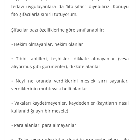
tedavi uygulayanlara da ‘fito-şifacı’ diyebiliriz. Konuyu
fito-şifacılarla sınırlı tutuyorum.
Şifacılar bazı özelliklerine göre sınıflanabilir:
• Hekim olmayanlar, hekim olanlar
• Tıbbi tahlilleri, teşhisleri dikkate almayanlar (veya
alıyormuş gibi görünenler), dikkate alanlar
• Neyi ne oranda verdiklerini meslek sırrı sayanlar,
verdiklerinin muhtevası belli olanlar
• Vakaları kaydetmeyenler, kaydedenler (kayıtların nasıl
kullanıldığı ayrı bir mesele)
• Para alanlar, para almayanlar
• Televizyon-radyo-kitap-dergi-broşür-websayfası ile