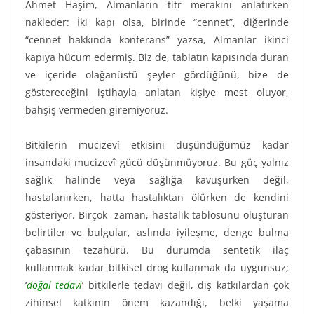
Ahmet Haşim, Almanların titr merakını anlatırken
nakleder: İki kapı olsa, birinde “cennet”, diğerinde
“cennet hakkında konferans” yazsa, Almanlar ikinci
kapıya hücum edermiş. Biz de, tabiatın kapısında duran
ve içeride olağanüstü şeyler gördüğünü, bize de
göstereceğini iştihayla anlatan kişiye mest oluyor,
bahşiş vermeden giremiyoruz.
Bitkilerin mucizevî etkisini düşündüğümüz kadar
insandaki mucizevî gücü düşünmüyoruz. Bu güç yalnız
sağlık halinde veya sağlığa kavuşurken değil,
hastalanırken, hatta hastalıktan ölürken de kendini
gösteriyor. Birçok zaman, hastalık tablosunu oluşturan
belirtiler ve bulgular, aslında iyileşme, denge bulma
çabasının tezahürü. Bu durumda sentetik ilaç
kullanmak kadar bitkisel drog kullanmak da uygunsuz;
‘
doğal tedavi
’ bitkilerle tedavi değil, dış katkılardan çok
zihinsel katkının önem kazandığı, belki yaşama