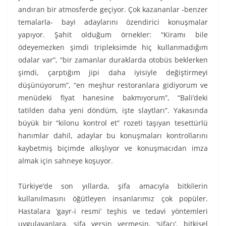
andıran bir atmosferde geçiyor. Çok kazananlar -benzer
temalarla- bayi adaylarını özendirici konuşmalar
yapıyor. Şahit olduğum örnekler: “Kiramı bile
ödeyemezken şimdi tripleksimde hiç kullanmadığım
odalar var”, “bir zamanlar duraklarda otobüs beklerken
şimdi, çarptığım jipi daha iyisiyle değiştirmeyi
düşünüyorum”, “en meşhur restoranlara gidiyorum ve
menüdeki fiyat hanesine bakmıyorum”, “Bali’deki
tatilden daha yeni döndüm, işte slaytları”. Yakasında
büyük bir “kilonu kontrol et” rozeti taşıyan tesettürlü
hanımlar dahil, adaylar bu konuşmaları kontrollarını
kaybetmiş biçimde alkışlıyor ve konuşmacıdan imza
almak için sahneye koşuyor.
Türkiye’de son yıllarda, şifa amacıyla bitkilerin
kullanılmasını öğütleyen insanlarımız çok popüler.
Hastalara ‘gayr-i resmi’ teşhis ve tedavi yöntemleri
uygulayanlara, şifa versin vermesin, ‘şifacı’, bitkisel