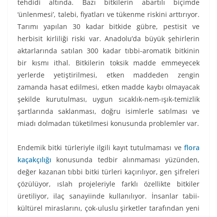
tehdidi altında. Bazı bitkilerin abartılı biçimde
‘ünlenmesi’, talebi, fiyatları ve tükenme riskini arttırıyor.
Tarımı yapılan 30 kadar bitkide gübre, pestisit ve
herbisit kirliliği riski var. Anadolu’da büyük şehirlerin
aktarlarında satılan 300 kadar tıbbi-aromatik bitkinin
bir kısmı ithal. Bitkilerin toksik madde emmeyecek
yerlerde yetiştirilmesi, etken maddeden zengin
zamanda hasat edilmesi, etken madde kaybı olmayacak
şekilde kurutulması, uygun sıcaklık-nem-ışık-temizlik
şartlarında saklanması, doğru isimlerle satılması ve
miadı dolmadan tüketilmesi konusunda problemler var.
Endemik bitki türleriyle ilgili kayıt tutulmaması ve
flora
kaçakçılığı
konusunda tedbir alınmaması yüzünden,
değer kazanan tıbbi bitki türleri kaçırılıyor, gen şifreleri
çözülüyor, ıslah projeleriyle farklı özellikte bitkiler
üretiliyor, ilaç sanayiinde kullanılıyor. İnsanlar tabii-
kültürel miraslarını, çok-uluslu şirketler tarafından yeni