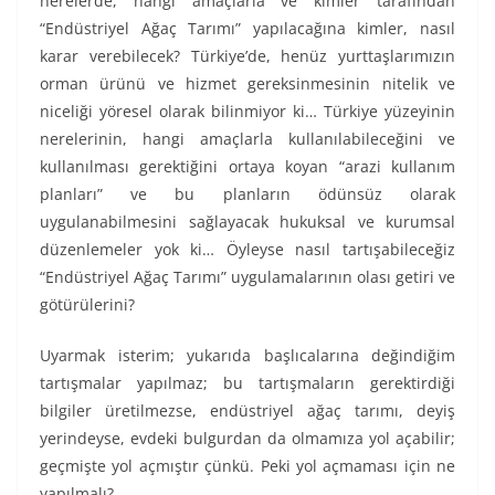
nerelerde, hangi amaçlarla ve kimler tarafından
“Endüstriyel Ağaç Tarımı” yapılacağına kimler, nasıl
karar verebilecek? Türkiye’de, henüz yurttaşlarımızın
orman ürünü ve hizmet gereksinmesinin nitelik ve
niceliği yöresel olarak bilinmiyor ki… Türkiye yüzeyinin
nerelerinin, hangi amaçlarla kullanılabileceğini ve
kullanılması gerektiğini ortaya koyan “arazi kullanım
planları” ve bu planların ödünsüz olarak
uygulanabilmesini sağlayacak hukuksal ve kurumsal
düzenlemeler yok ki… Öyleyse nasıl tartışabileceğiz
“Endüstriyel Ağaç Tarımı” uygulamalarının olası getiri ve
götürülerini?
Uyarmak isterim; yukarıda başlıcalarına değindiğim
tartışmalar yapılmaz; bu tartışmaların gerektirdiği
bilgiler üretilmezse, endüstriyel ağaç tarımı, deyiş
yerindeyse, evdeki bulgurdan da olmamıza yol açabilir;
geçmişte yol açmıştır çünkü. Peki yol açmaması için ne
yapılmalı?