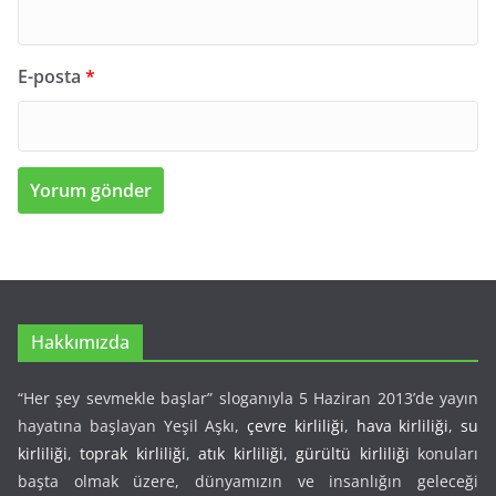
E-posta
*
Hakkımızda
“Her şey sevmekle başlar” sloganıyla 5 Haziran 2013’de yayın
hayatına başlayan Yeşil Aşkı,
çevre kirliliği
,
hava kirliliği
,
su
kirliliği
,
toprak kirliliği
,
atık kirliliği
,
gürültü kirliliği
konuları
başta olmak üzere, dünyamızın ve insanlığın geleceği