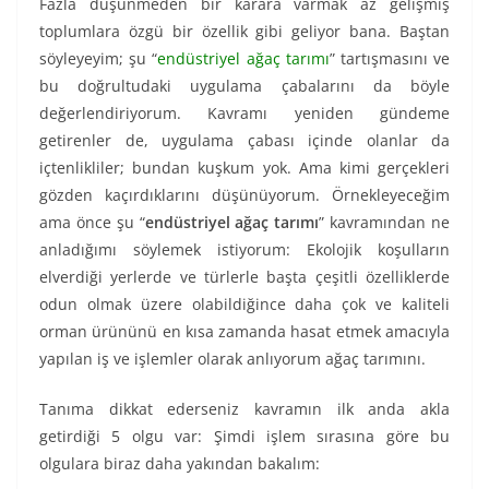
Fazla düşünmeden bir karara varmak az gelişmiş
toplumlara özgü bir özellik gibi geliyor bana. Baştan
söyleyeyim; şu “
endüstriyel ağaç tarımı
” tartışmasını ve
bu doğrultudaki uygulama çabalarını da böyle
değerlendiriyorum. Kavramı yeniden gündeme
getirenler de, uygulama çabası içinde olanlar da
içtenlikliler; bundan kuşkum yok. Ama kimi gerçekleri
gözden kaçırdıklarını düşünüyorum. Örnekleyeceğim
ama önce şu “
endüstriyel ağaç tarımı
” kavramından ne
anladığımı söylemek istiyorum: Ekolojik koşulların
elverdiği yerlerde ve türlerle başta çeşitli özelliklerde
odun olmak üzere olabildiğince daha çok ve kaliteli
orman ürününü en kısa zamanda hasat etmek amacıyla
yapılan iş ve işlemler olarak anlıyorum ağaç tarımını.
Tanıma dikkat ederseniz kavramın ilk anda akla
getirdiği 5 olgu var: Şimdi işlem sırasına göre bu
olgulara biraz daha yakından bakalım: