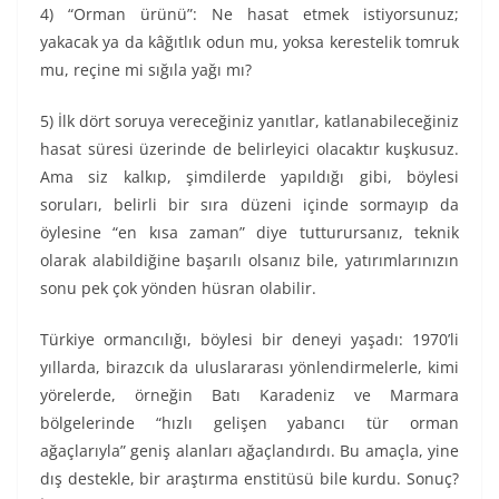
4) “Orman ürünü”: Ne hasat etmek istiyorsunuz;
yakacak ya da kâğıtlık odun mu, yoksa kerestelik tomruk
mu, reçine mi sığıla yağı mı?
5) İlk dört soruya vereceğiniz yanıtlar, katlanabileceğiniz
hasat süresi üzerinde de belirleyici olacaktır kuşkusuz.
Ama siz kalkıp, şimdilerde yapıldığı gibi, böylesi
soruları, belirli bir sıra düzeni içinde sormayıp da
öylesine “en kısa zaman” diye tutturursanız, teknik
olarak alabildiğine başarılı olsanız bile, yatırımlarınızın
sonu pek çok yönden hüsran olabilir.
Türkiye ormancılığı, böylesi bir deneyi yaşadı: 1970’li
yıllarda, birazcık da uluslararası yönlendirmelerle, kimi
yörelerde, örneğin Batı Karadeniz ve Marmara
bölgelerinde “hızlı gelişen yabancı tür orman
ağaçlarıyla” geniş alanları ağaçlandırdı. Bu amaçla, yine
dış destekle, bir araştırma enstitüsü bile kurdu. Sonuç?