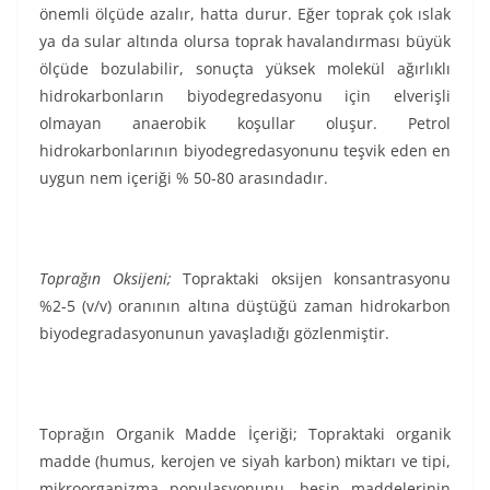
önemli ölçüde azalır, hatta durur. Eğer toprak çok ıslak
ya da sular altında olursa toprak havalandırması büyük
ölçüde bozulabilir, sonuçta yüksek molekül ağırlıklı
hidrokarbonların biyodegredasyonu için elverişli
olmayan anaerobik koşullar oluşur. Petrol
hidrokarbonlarının biyodegredasyonunu teşvik eden en
uygun nem içeriği % 50-80 arasındadır.
Toprağın Oksijeni;
Topraktaki oksijen konsantrasyonu
%2-5 (v/v) oranının altına düştüğü zaman hidrokarbon
biyodegradasyonunun yavaşladığı gözlenmiştir.
Toprağın Organik Madde İçeriği; Topraktaki organik
madde (humus, kerojen ve siyah karbon) miktarı ve tipi,
mikroorganizma populasyonunu, besin maddelerinin