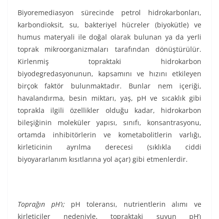
Biyoremediasyon sürecinde petrol hidrokarbonları,
karbondioksit, su, bakteriyel hücreler (biyokütle) ve
humus materyali ile doğal olarak bulunan ya da yerli
toprak mikroorganizmaları tarafından dönüştürülür.
Kirlenmiş topraktaki hidrokarbon
biyodegredasyonunun, kapsamını ve hızını etkileyen
birçok faktör bulunmaktadır. Bunlar nem içeriği,
havalandırma, besin miktarı, yaş, pH ve sıcaklık gibi
toprakla ilgili özellikler olduğu kadar, hidrokarbon
bileşiğinin moleküler yapısı, sınıfı, konsantrasyonu,
ortamda inhibitörlerin ve kometabolitlerin varlığı,
kirleticinin ayrılma derecesi (sıklıkla ciddi
biyoyararlanım kısıtlarına yol açar) gibi etmenlerdir.
Toprağın pH’ı;
pH toleransı, nutrientlerin alımı ve
kirleticiler nedeniyle, topraktaki suyun pH’ı