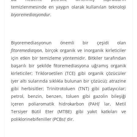
temizlenmesinde en yaygın olarak kullanılan teknoloji
biyoremediasyondur
.
Biyoremediasyonun önemli bir çeşidi olan
fitoremediasyon
, birçok organik ve inorganik kirleticiler
için etkin bir temizleme yöntemidir. Bitkiler tarafından
başarılı bir şekilde fitoremediasyona uğramış organik
kirleticiler; Trikloroetilen (TCE) gibi organik çözücüler
(yer altı sularında sıklıkla bulunan bir çözücü); atrazine
gibi herbisitler; Trinitrotoluen (TNT) gibi patlayıcılar;
petrol, benzin, benzen, toluen gibi gazolin bileşiği
içeren poliaromatik hidrokarbon (PAH)’ lar, Metil
Tersiyer Bütil Eter (MTBE) gibi yakıt katkıları ve
poliklorinebifeniller (PCBs)’ dir.