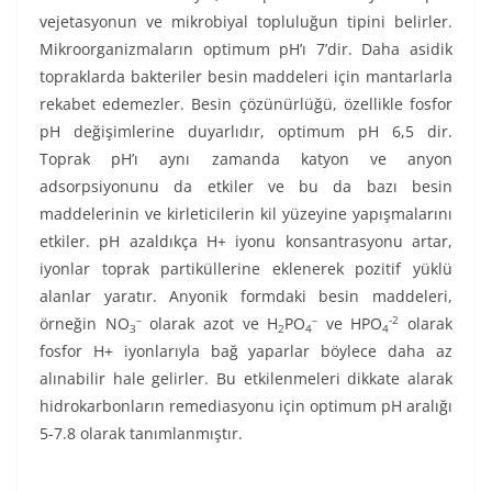
vejetasyonun ve mikrobiyal topluluğun tipini belirler.
Mikroorganizmaların optimum pH’ı 7’dir. Daha asidik
topraklarda bakteriler besin maddeleri için mantarlarla
rekabet edemezler. Besin çözünürlüğü, özellikle fosfor
pH değişimlerine duyarlıdır, optimum pH 6,5 dir.
Toprak pH’ı aynı zamanda katyon ve anyon
adsorpsiyonunu da etkiler ve bu da bazı besin
maddelerinin ve kirleticilerin kil yüzeyine yapışmalarını
etkiler. pH azaldıkça H+ iyonu konsantrasyonu artar,
iyonlar toprak partiküllerine eklenerek pozitif yüklü
alanlar yaratır. Anyonik formdaki besin maddeleri,
–
–
-2
örneğin NO
olarak azot ve H
PO
ve HPO
olarak
3
2
4
4
fosfor H+ iyonlarıyla bağ yaparlar böylece daha az
alınabilir hale gelirler. Bu etkilenmeleri dikkate alarak
hidrokarbonların remediasyonu için optimum pH aralığı
5-7.8 olarak tanımlanmıştır.