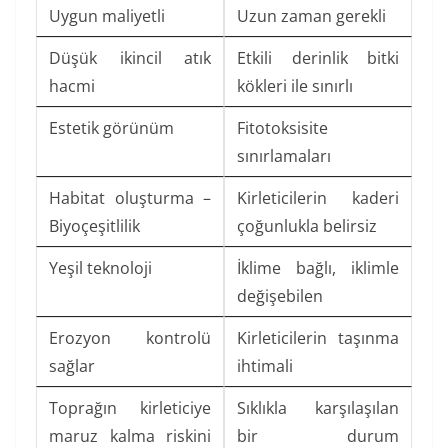
Uygun maliyetli
Uzun zaman gerekli
Düşük ikincil atık
Etkili derinlik bitki
hacmi
kökleri ile sınırlı
Estetik görünüm
Fitotoksisite
sınırlamaları
Habitat oluşturma –
Kirleticilerin kaderi
Biyoçeşitlilik
çoğunlukla belirsiz
Yeşil teknoloji
İklime bağlı, iklimle
değişebilen
Erozyon kontrolü
Kirleticilerin taşınma
sağlar
ihtimali
Toprağın kirleticiye
Sıklıkla karşılaşılan
maruz kalma riskini
bir durum