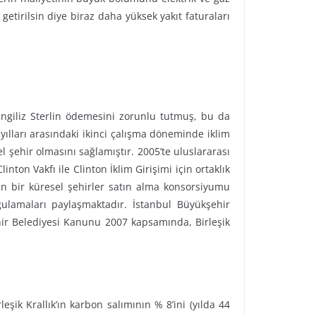
 getirilsin diye biraz daha yüksek yakıt faturaları
İngiliz Sterlin ödemesini zorunlu tutmuş, bu da
ılları arasındaki ikinci çalışma döneminde iklim
el şehir olmasını sağlamıştır. 2005’te uluslararası
ton Vakfı ile Clinton İklim Girişimi için ortaklık
için bir küresel şehirler satın alma konsorsiyumu
ulamaları paylaşmaktadır. İstanbul Büyükşehir
hir Belediyesi Kanunu 2007 kapsamında, Birleşik
leşik Krallık’ın karbon salımının % 8’ini (yılda 44