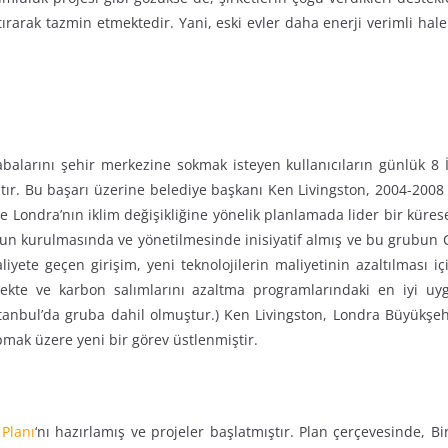
ttırarak tazmin etmektedir. Yani, eski evler daha enerji verimli hale
balarını şehir merkezine sokmak isteyen kullanıcıların günlük 8 
ır. Bu başarı üzerine belediye başkanı Ken Livingston, 2004-2008 y
ve Londra’nın iklim değişikliğine yönelik planlamada lider bir küres
nun kurulmasında ve yönetilmesinde inisiyatif almış ve bu grubun Clin
iyete geçen girişim, yeni teknolojilerin maliyetinin azaltılması 
ekte ve karbon salımlarını azaltma programlarındaki en iyi uyg
İstanbul’da gruba dahil olmuştur.) Ken Livingston, Londra Büyükşe
apmak üzere yeni bir görev üstlenmiştir.
 Planı
‘nı hazırlamış ve projeler başlatmıştır. Plan çerçevesinde, Bir