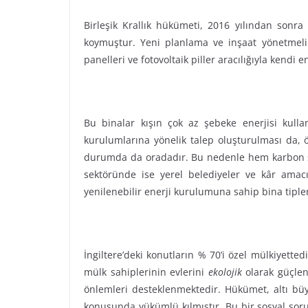
Birleşik Krallık hükümeti, 2016 yılından sonra
koymuştur. Yeni planlama ve inşaat yönetmelikl
panelleri ve fotovoltaik piller aracılığıyla kend
Bu binalar kışın çok az şebeke enerjisi kulla
kurulumlarına yönelik talep oluşturulması da, ö
durumda da oradadır. Bu nedenle hem karbon sal
sektöründe ise yerel belediyeler ve kâr amacı
yenilenebilir enerji kurulumuna sahip bina tipl
İngiltere’deki konutların % 70’i özel mülkiyette
mülk sahiplerinin evlerini
ekolojik
olarak güçlen
önlemleri desteklenmektedir. Hükümet, altı büy
konusunda yükümlü kılmıştır. Bu bir sosyal soru