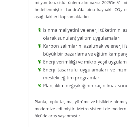
milyon ton; ciddi önlem alınmazsa 2025’te 51 m
hedeflenmiştir. Londra’da bina kaynaklı CO
mi
2
aşağıdakileri kapsamaktadır:
Isınma maliyetini ve enerji tüketimini a
olarak sunulan) yalıtım uygulamaları
Karbon salımlarını azaltmak ve enerji fa
büyük bir pazarlama ve eğitim kampan
Enerji verimliliği ve mikro-yeşil uygulama
Enerji tasarrufu uygulamaları ve hizme
mesleki eğitim programları
Plan, iklim değişikliğinin kaçınılmaz son
Planla, toplu taşıma, yürüme ve bisiklete binmey
modernize edilmiştir. Metro sistemi de moderni
ölçüde artış yaşanmıştır.