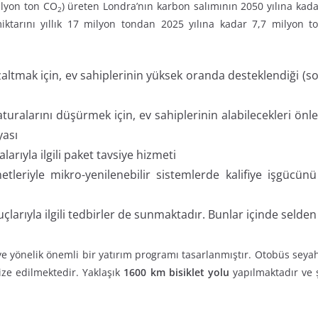
ilyon ton CO
) üreten Londra’nın karbon salımının 2050 yılına kada
2
ktarını yıllık 17 milyon tondan 2025 yılına kadar 7,7 milyon
zaltmak için, ev sahiplerinin yüksek oranda desteklendiği (s
turalarını düşürmek için, ev sahiplerinin alabilecekleri önlem
yası
larıyla ilgili paket tavsiye hizmeti
tleriyle mikro-yenilenebilir sistemlerde kalifiye işgücün
uçlarıyla ilgili tedbirler de sunmaktadır. Bunlar içinde selden
e yönelik önemli bir yatırım programı tasarlanmıştır. Otobüs seyaha
ze edilmektedir. Yaklaşık
1600 km bisiklet yolu
yapılmaktadır ve ş