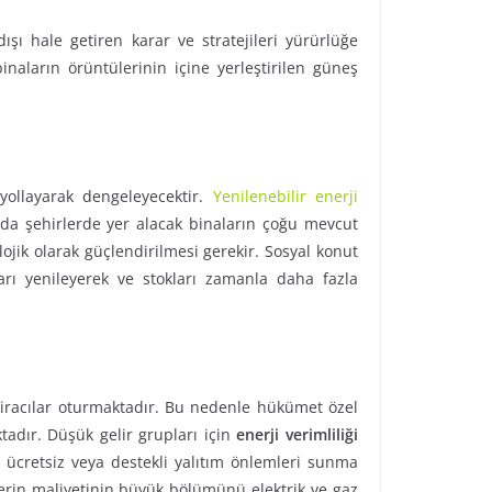
ı hale getiren karar ve stratejileri yürürlüğe
naların örüntülerinin içine yerleştirilen güneş
 yollayarak dengeleyecektir.
Yenilenebilir enerji
ında şehirlerde yer alacak binaların çoğu mevcut
ik olarak güçlendirilmesi gerekir. Sosyal konut
arı yenileyerek ve stokları zamanla daha fazla
e kiracılar oturmaktadır. Bu nedenle hükümet özel
adır. Düşük gelir grupları için
enerji verimliliği
 ücretsiz veya destekli yalıtım önlemleri sunma
lerin maliyetinin büyük bölümünü elektrik ve gaz