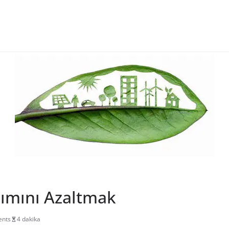
lımını Azaltmak
nts
4 dakika