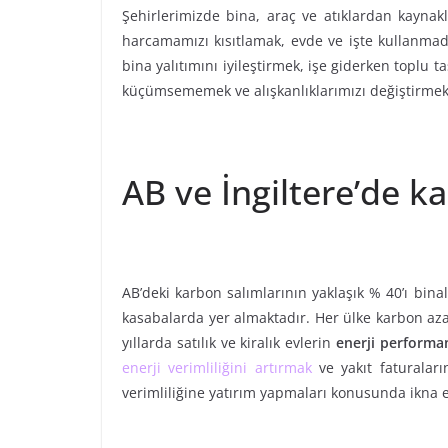
Şehirlerimizde bina, araç ve atıklardan kayna
harcamamızı kısıtlamak, evde ve işte kullanmadı
bina yalıtımını iyileştirmek, işe giderken toplu 
küçümsememek ve alışkanlıklarımızı değiştirmek
AB ve İngiltere’de k
AB’deki karbon salımlarının yaklaşık % 40’ı bin
kasabalarda yer almaktadır. Her ülke karbon az
yıllarda satılık ve kiralık evlerin
enerji performan
enerji verimliliğini artırmak
ve yakıt faturaları
verimliliğine yatırım yapmaları konusunda ikna et