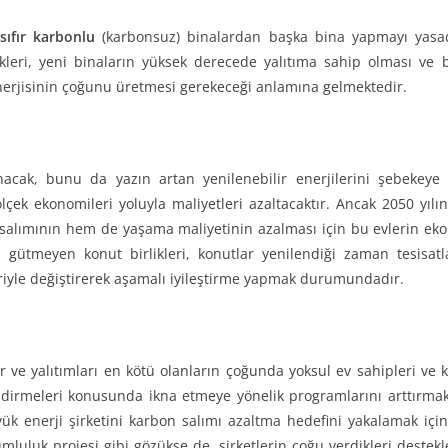
sıfır karbonlu
(karbonsuz) binalardan başka bina yapmayı yasadış
eri, yeni binaların yüksek derecede yalıtıma sahip olması ve bi
i enerjisinin çoğunu üretmesi gerekeceği anlamına gelmektedir.
nacak, bunu da yazın artan yenilenebilir enerjilerini şebekeye
lçek ekonomileri yoluyla maliyetleri azaltacaktır. Ancak 2050 yıl
ımının hem de yaşama maliyetinin azalması için bu evlerin ekoloj
 gütmeyen konut birlikleri, konutlar yenilendiği zaman tesisatl
eriyle değiştirerek aşamalı iyileştirme yapmak durumundadır.
dir ve yalıtımları en kötü olanların çoğunda yoksul ev sahipleri v
dirmeleri konusunda ikna etmeye yönelik programlarını arttırmakt
ük enerji şirketini karbon salımı azaltma hedefini yakalamak için
mluluk projesi gibi gözükse de, şirketlerin çoğu verdikleri destek