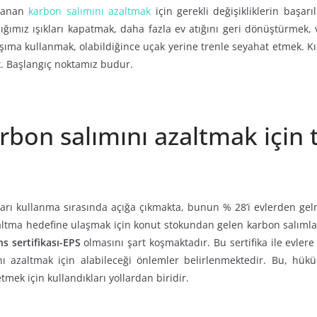
klanan
karbon salımını azaltmak
için gerekli değişikliklerin başarıl
ğımız ışıkları kapatmak, daha fazla ev atığını geri dönüştürmek, 
taşıma kullanmak, olabildiğince uçak yerine trenle seyahat etmek. K
. Başlangıç noktamız budur.
arbon salımını azaltmak için 
aları kullanma sırasında açığa çıkmakta, bunun % 28’i evlerden ge
altma hedefine ulaşmak için konut stokundan gelen karbon salımla
s sertifikası-EPS
olmasını şart koşmaktadır. Bu sertifika ile evlere
nı azaltmak için alabileceği önlemler belirlenmektedir. Bu, hük
mek için kullandıkları yollardan biridir.