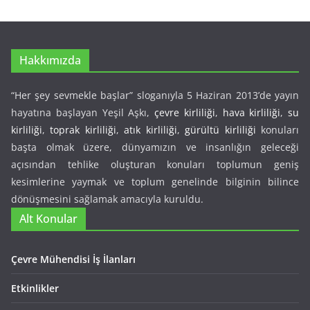
Hakkımızda
“Her şey sevmekle başlar” sloganıyla 5 Haziran 2013’de yayın
hayatına başlayan Yeşil Aşkı,
çevre kirliliği
,
hava kirliliği
,
su
kirliliği
,
toprak kirliliği
,
atık kirliliği
,
gürültü kirliliği
konuları
başta olmak üzere, dünyamızın ve insanlığın geleceği
açısından tehlike oluşturan konuları toplumun geniş
kesimlerine yaymak ve toplum genelinde bilginin bilince
dönüşmesini sağlamak amacıyla kuruldu.
Alt Konular
Çevre Mühendisi İş İlanları
Etkinlikler