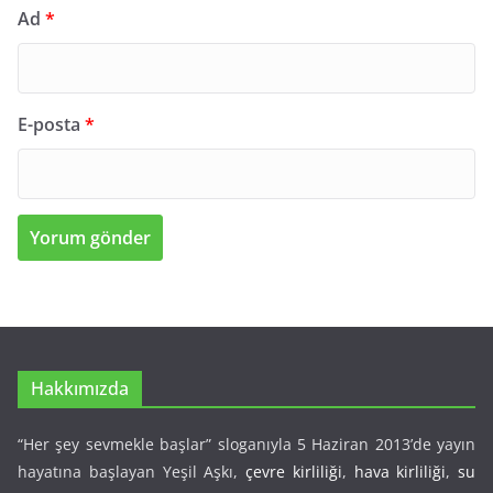
Ad
*
E-posta
*
Hakkımızda
“Her şey sevmekle başlar” sloganıyla 5 Haziran 2013’de yayın
hayatına başlayan Yeşil Aşkı,
çevre kirliliği
,
hava kirliliği
,
su