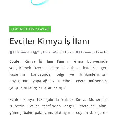
ÇEVRE MÜHENDISI İŞ İLANLARI
Evciler Kimya İş İlanı
11 Kasım 2013
Yeşil Kalem
7381 Okuma
1 Comment
1 dakika
Evciler Kimya İş İlanı Tanımı:
Firma bünyesinde
yetiştirilmek üzere, Elektronik atık ve katalizör geri
kazanımı konusunda bilgi ve birikimlerimizin
paylaşımını yapacağımız tercihen
çevre mühendisi
çalışma arkadaşları aramaktayız.
Evciler Kimya 1982 yılında Yüksek Kimya Mühendisi
Nurettin Evciler tarafından değerli metaller (altın,
gümüş, bakır, paladyum, platinyum, rodyum vb.) içeren