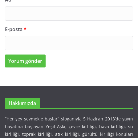
E-posta
*
Hakkımızda
“Her şey sevmekle başlar” sloganıyla 5 Haziran 2013’de yayın
hayatına başlayan Yeşil Aşkı,
çevre kirliliği
,
hava kirliliği
,
su
kirliliği
,
toprak kirliliği
,
atık kirliliği
,
gürültü kirliliği
konuları