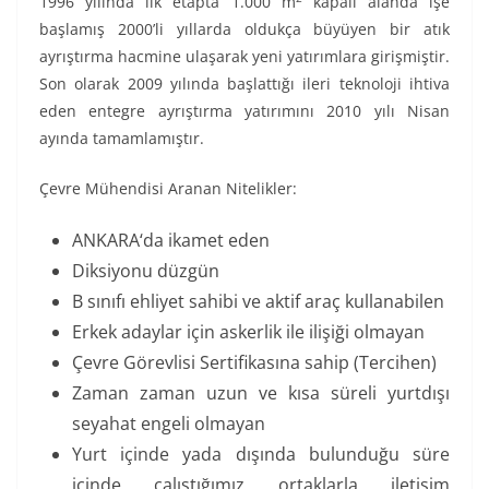
1996 yılında ilk etapta 1.000 m
kapalı alanda işe
başlamış 2000’li yıllarda oldukça büyüyen bir atık
ayrıştırma hacmine ulaşarak yeni yatırımlara girişmiştir.
Son olarak 2009 yılında başlattığı ileri teknoloji ihtiva
eden entegre ayrıştırma yatırımını 2010 yılı Nisan
ayında tamamlamıştır.
Çevre Mühendisi Aranan Nitelikler:
ANKARA‘da ikamet eden
Diksiyonu düzgün
B sınıfı ehliyet sahibi ve aktif araç kullanabilen
Erkek adaylar için askerlik ile ilişiği olmayan
Çevre Görevlisi Sertifikasına sahip (Tercihen)
Zaman zaman uzun ve kısa süreli yurtdışı
seyahat engeli olmayan
Yurt içinde yada dışında bulunduğu süre
içinde çalıştığımız ortaklarla iletişim