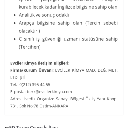
kurabilecek kadar İngilizce bilgisine sahip olan
Analitik ve sonuç odaklı
Arapça bilgisine sahip olan (Tercih sebebi
olacaktır )
C sınıfı iş güvenliği uzmanı statüsüne sahip
(Tercihen)
Evciler Kimya İletişim Bilgileri:
Firma/Kurum Ünvanı
: EVCİLER KİMYA MAD. DEĞ. MET.
LTD. ŞTİ.
Tel: 0(212) 395 44 55
E-posta: berk@evcilerkimya.com
Adres: İvedik Organize Sanayi Bölgesi Öz İş Yapı Koop.
731. Sok No:78 Ostim-ANKARA
5D Tarım Çevre İş İlanı