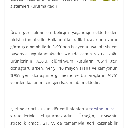
sistemleri kurulmaktadır.
Ürün geri alımı en belirgin yaşandığı sektörlerden
birisi, otomotivdir. Hollanda’da trafik kazalarında zarar
görmüş otomobillerin %90’ında işleyen ulusal bir sistem
başarıyla uygulanmaktadır. ABD’de camın %20’si, kağıt
ürünlerinin %30’u, alüminyum kutuların %61’i geri
dönüştürülürken, her yıl 10 milyon araba ve kamyonun
%95’i geri dönüşüme girmekte ve bu araçların %75’i
yeniden kullanım için geri kazanılabilmektedir.
İşletmeler artık uzun dönemli planlarını
tersine lojistik
stratejileriyle oluşturmaktadır. Örneğin, BMW’nin
stratejik amacı, 21. yy.’da tamamıyla geri kazanabilir