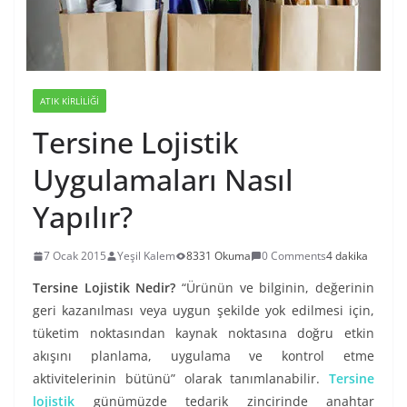
ATIK KIRLILIĞI
Tersine Lojistik
Uygulamaları Nasıl
Yapılır?
7 Ocak 2015
Yeşil Kalem
8331 Okuma
0 Comments
4 dakika
Tersine Lojistik Nedir?
“Ürünün ve bilginin, değerinin
geri kazanılması veya uygun şekilde yok edilmesi için,
tüketim noktasından kaynak noktasına doğru etkin
akışını planlama, uygulama ve kontrol etme
aktivitelerinin bütünü” olarak tanımlanabilir.
Tersine
lojistik
günümüzde tedarik zincirinde anahtar