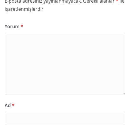
E-posta adresiniz yayınlanmayacak.
Gerekli alanlar
*
ile
işaretlenmişlerdir
Yorum
*
Ad
*