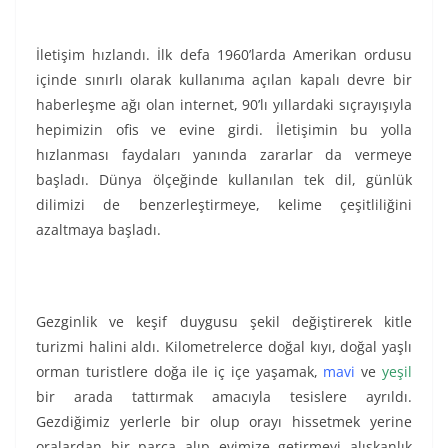
İletişim hızlandı. İlk defa 1960’larda Amerikan ordusu
içinde sınırlı olarak kullanıma açılan kapalı devre bir
haberleşme ağı olan internet, 90’lı yıllardaki sıçrayışıyla
hepimizin ofis ve evine girdi. İletişimin bu yolla
hızlanması faydaları yanında zararlar da vermeye
başladı. Dünya ölçeğinde kullanılan tek dil, günlük
dilimizi de benzerleştirmeye, kelime çeşitliliğini
azaltmaya başladı.
Gezginlik ve keşif duygusu şekil değiştirerek kitle
turizmi halini aldı. Kilometrelerce doğal kıyı, doğal yaşlı
orman turistlere doğa ile iç içe yaşamak,
mavi
ve
yeşil
bir arada tattırmak amacıyla tesislere ayrıldı.
Gezdiğimiz yerlerle bir olup orayı hissetmek yerine
oralardan bir parça alıp evimize getirmeyi alışkanlık