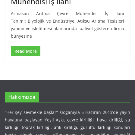
Mühendisi İş İlanı
Armasan Arıtma Çevre Mühendisi İş İlanı
Tanımı: Biyolojik ve Endüstriyel Atıksu Arıtma Tesisleri
yapımı ve işletilmesi alanlarında faaliyet gösteren firma
bünyesine
Read More
Hakkımızda
“Her şey sevmekle başlar” sloganıyla 5 Haziran 2013’de yayın
hayatına başlayan Yeşil Aşkı,
çevre kirliliği
,
hava kirliliği
,
su
kirliliği
,
toprak kirliliği
,
atık kirliliği
,
gürültü kirliliği
konuları
başta olmak üzere, dünyamızın ve insanlığın geleceği