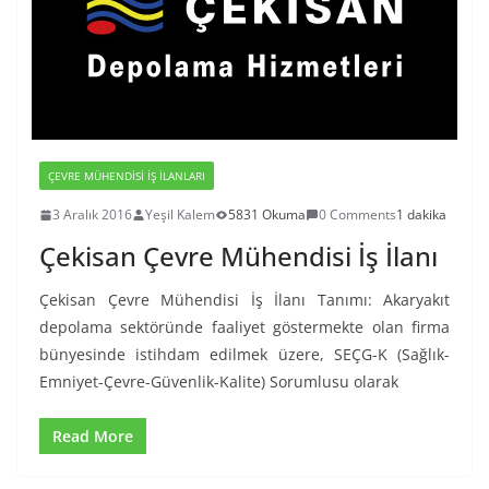
ÇEVRE MÜHENDISI İŞ İLANLARI
3 Aralık 2016
Yeşil Kalem
5831 Okuma
0 Comments
1 dakika
Çekisan Çevre Mühendisi İş İlanı
Çekisan Çevre Mühendisi İş İlanı Tanımı: Akaryakıt
depolama sektöründe faaliyet göstermekte olan firma
bünyesinde istihdam edilmek üzere, SEÇG-K (Sağlık-
Emniyet-Çevre-Güvenlik-Kalite) Sorumlusu olarak
Read More