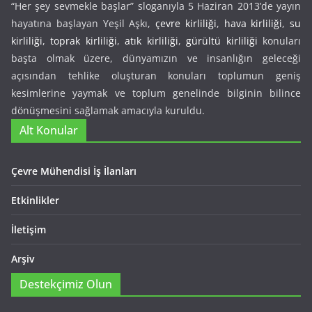
“Her şey sevmekle başlar” sloganıyla 5 Haziran 2013’de yayın
hayatına başlayan Yeşil Aşkı,
çevre kirliliği
,
hava kirliliği
,
su
kirliliği
,
toprak kirliliği
,
atık kirliliği
,
gürültü kirliliği
konuları
başta olmak üzere, dünyamızın ve insanlığın geleceği
açısından tehlike oluşturan konuları toplumun geniş
kesimlerine yaymak ve toplum genelinde bilginin bilince
dönüşmesini sağlamak amacıyla kuruldu.
Alt Konular
Çevre Mühendisi İş İlanları
Etkinlikler
İletişim
Arşiv
Destekçimiz Olun