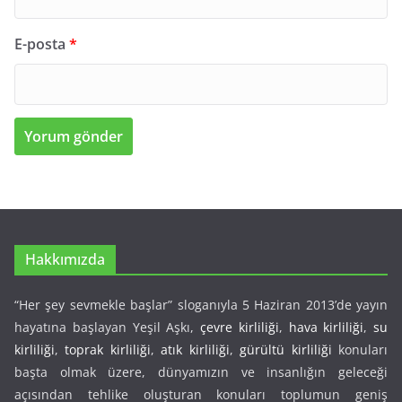
E-posta
*
Hakkımızda
“Her şey sevmekle başlar” sloganıyla 5 Haziran 2013’de yayın
hayatına başlayan Yeşil Aşkı,
çevre kirliliği
,
hava kirliliği
,
su
kirliliği
,
toprak kirliliği
,
atık kirliliği
,
gürültü kirliliği
konuları
başta olmak üzere, dünyamızın ve insanlığın geleceği
açısından tehlike oluşturan konuları toplumun geniş