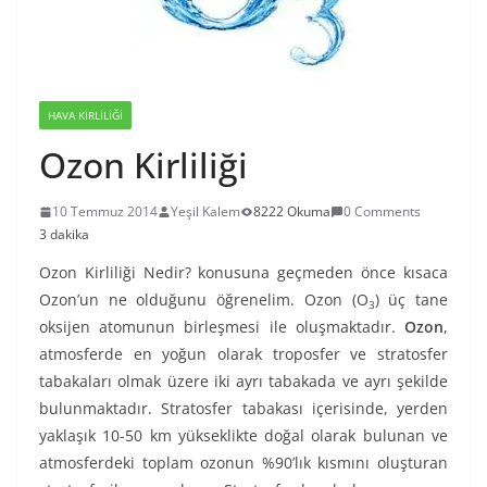
HAVA KIRLILIĞI
Ozon Kirliliği
10 Temmuz 2014
Yeşil Kalem
8222 Okuma
0 Comments
3 dakika
Ozon Kirliliği Nedir? konusuna geçmeden önce kısaca
Ozon’un ne olduğunu öğrenelim. Ozon (O
) üç tane
3
oksijen atomunun birleşmesi ile oluşmaktadır.
Ozon
,
atmosferde en yoğun olarak troposfer ve stratosfer
tabakaları olmak üzere iki ayrı tabakada ve ayrı şekilde
bulunmaktadır. Stratosfer tabakası içerisinde, yerden
yaklaşık 10-50 km yükseklikte doğal olarak bulunan ve
atmosferdeki toplam ozonun %90’lık kısmını oluşturan