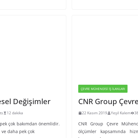
ÇEVRE MÜHENDISI İŞ İLANLARI
esel Değişimler
CNR Group Çevre 
ts
12 dakika
22 Kasım 2019
Yeşil Kalem
3
k pek çok bakımdan önemlidir.
CNR Group Çevre Mühendis
mi ve daha pek çok
ölçümler kapsamında hiz