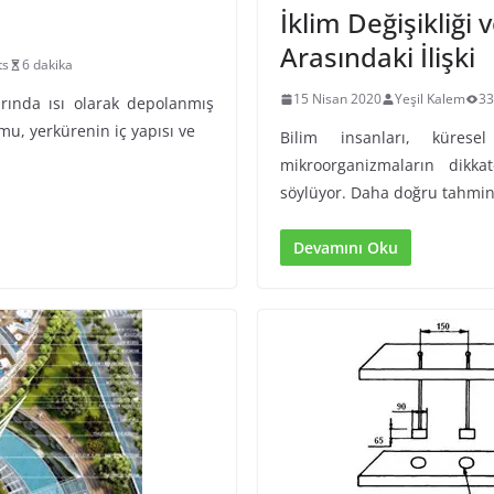
İklim Değişikliği
Arasındaki İlişki
ts
6 dakika
15 Nisan 2020
Yeşil Kalem
3
arında ısı olarak depolanmış
umu, yerkürenin iç yapısı ve
Bilim insanları, küresel
mikroorganizmaların dikk
söylüyor. Daha doğru tahmin
Devamını Oku