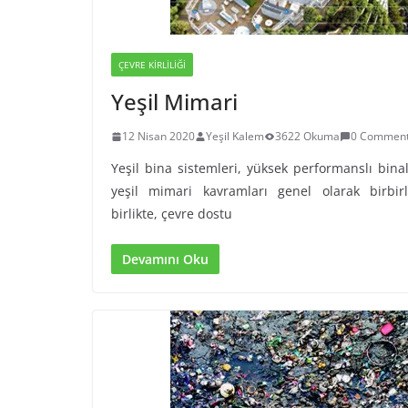
ÇEVRE KIRLILIĞI
Yeşil Mimari
12 Nisan 2020
Yeşil Kalem
3622 Okuma
0 Commen
Yeşil bina sistemleri, yüksek performanslı bina
yeşil mimari kavramları genel olarak birbirl
birlikte, çevre dostu
Devamını Oku