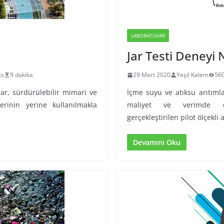
LABORATUVAR
Jar Testi Deneyi N
ts
9 dakika
29 Mart 2020
Yeşil Kalem
56
lar, sürdürülebilir mimari ve
İçme suyu ve atıksu arıtıml
erinin yerine kullanılmakla
maliyet ve verimde çal
gerçekleştirilen pilot ölçekli
Devamını Oku