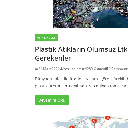
ATIK KIRLILIĞI
Plastik Atıkların Olumsuz Etk
Gerekenler
21 Mart 2020
Yeşil Kalem
4289 Okuma
0 Comment
Dünyada plastik üretimi yıllara göre sürekli b
plastik üretimi 2017 yılında 348 milyon ton civar
Devamını Oku