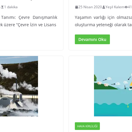
s
1 dakika
25 Nisan 2020
Yeşil Kalem
4
 Tanımı: Çevre Danışmanlık
Yaşamın varlığı için olmazs
 üzere “Çevre İzin ve Lisans
oluşturma yeteneği olarak ta
Devamını Oku
HAVA KIRLILIĞI