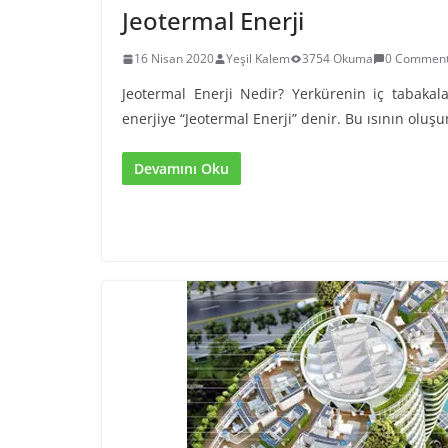
Jeotermal Enerji
16 Nisan 2020
Yeşil Kalem
3754 Okuma
0 Commen
Jeotermal Enerji Nedir? Yerkürenin iç tabakal
enerjiye “Jeotermal Enerji” denir. Bu ısının oluş
Devamını Oku