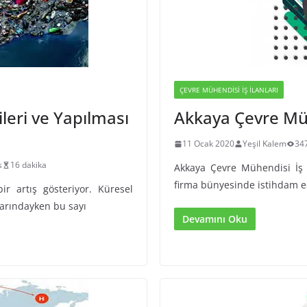
ÇEVRE MÜHENDISI İŞ İLANLARI
ileri ve Yapılması
Akkaya Çevre Müh
11 Ocak 2020
Yeşil Kalem
34
s
16 dakika
Akkaya Çevre Mühendisi İş 
firma bünyesinde istihdam ed
ir artış gösteriyor. Küresel
larındayken bu sayı
Devamını Oku