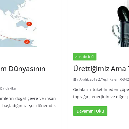
ATIK KIRLILIĞI
lim Dünyasının
Ürettiğimiz Ama 
7 Aralık 2019
Yeşil Kalem
34
7 dakika
Gıdaların tüketilmeden çöpe 
toprağın, enerjinin ve diğer
imlerin doğal çevre ve insan
ye başladığımız şu dönemde,
Devamını Oku