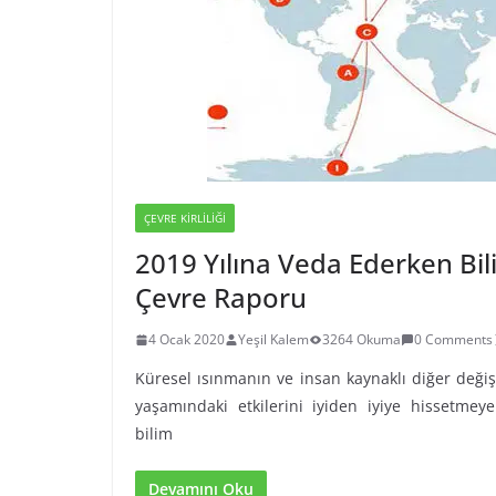
ÇEVRE KIRLILIĞI
2019 Yılına Veda Ederken Bi
Çevre Raporu
4 Ocak 2020
Yeşil Kalem
3264 Okuma
0 Comments
Küresel ısınmanın ve insan kaynaklı diğer değiş
yaşamındaki etkilerini iyiden iyiye hissetme
bilim
Devamını Oku