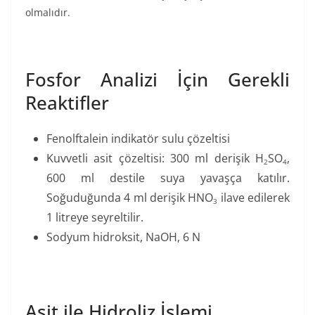
olmalıdır.
Fosfor Analizi İçin Gerekli
Reaktifler
Fenolftalein indikatör sulu çözeltisi
Kuvvetli asit çözeltisi: 300 ml derişik H
SO
,
2
4
600 ml destile suya yavaşça katılır.
Soğuduğunda 4 ml derişik HNO
ilave edilerek
3
1 litreye seyreltilir.
Sodyum hidroksit, NaOH, 6 N
Asit ile Hidroliz İşlemi