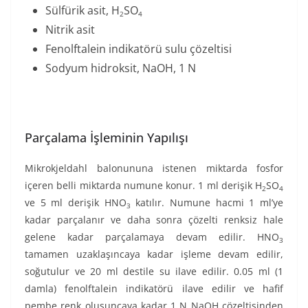
Sülfürik asit, H
SO
2
4
Nitrik asit
Fenolftalein indikatörü sulu çözeltisi
Sodyum hidroksit, NaOH, 1 N
Parçalama İşleminin Yapılışı
Mikrokjeldahl balonununa istenen miktarda fosfor
içeren belli miktarda numune konur. 1 ml derişik H
SO
2
4
ve 5 ml derişik HNO
katılır. Numune hacmi 1 ml’ye
3
kadar parçalanır ve daha sonra çözelti renksiz hale
gelene kadar parçalamaya devam edilir. HNO
3
tamamen uzaklaşıncaya kadar işleme devam edilir,
soğutulur ve 20 ml destile su ilave edilir. 0.05 ml (1
damla) fenolftalein indikatörü ilave edilir ve hafif
pembe renk oluşuncaya kadar 1 N NaOH çözeltisinden