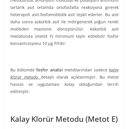
metodunda, amonyum molibdat ve potasyum antimonil
tartarik asit ortamda ortofosfatla reaksiyona girerek
heteropoli asit-fosfomolibdik asit teşkil ederler. Bu asit
daha sonra askorbik asit ile indirgenerek yoğun renkli
molibden mavisine dönüştürülür. Askorbik asit
metodunda (metot F) minimum tayin edilebilir fosfor
konsantrasyonu 10 µg P/l’dir.
Bu bölümde
fosfor analizi
metotlarından sadece
kalay
klorür metodu
detaylı olarak açıklanmıştır. Bu metot
hassas ve uygulaması kolay olduğundan tercih
edilmiştir.
Kalay Klorür Metodu (Metot E)