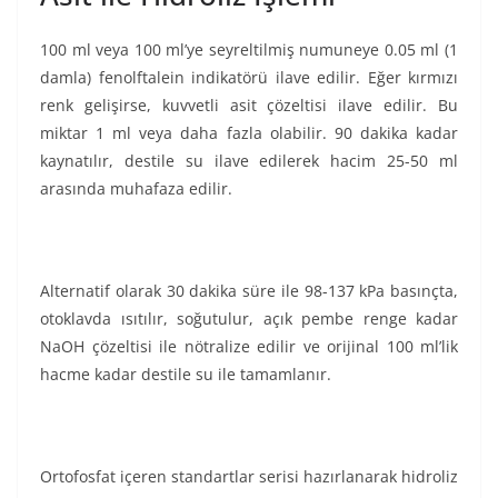
100 ml veya 100 ml’ye seyreltilmiş numuneye 0.05 ml (1
damla) fenolftalein indikatörü ilave edilir. Eğer kırmızı
renk gelişirse, kuvvetli asit çözeltisi ilave edilir. Bu
miktar 1 ml veya daha fazla olabilir. 90 dakika kadar
kaynatılır, destile su ilave edilerek hacim 25-50 ml
arasında muhafaza edilir.
Alternatif olarak 30 dakika süre ile 98-137 kPa basınçta,
otoklavda ısıtılır, soğutulur, açık pembe renge kadar
NaOH çözeltisi ile nötralize edilir ve orijinal 100 ml’lik
hacme kadar destile su ile tamamlanır.
Ortofosfat içeren standartlar serisi hazırlanarak hidroliz