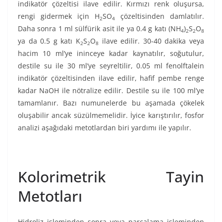
indikatör çözeltisi ilave edilir. Kırmızı renk oluşursa,
rengi gidermek için H
SO
çözeltisinden damlatılır.
2
4
Daha sonra 1 ml sülfürik asit ile ya 0.4 g katı (NH
)
S
O
4
2
2
8
ya da 0.5 g katı K
S
O
ilave edilir. 30-40 dakika veya
2
2
8
hacim 10 ml’ye ininceye kadar kaynatılır, soğutulur,
destile su ile 30 ml’ye seyreltilir, 0.05 ml fenolftalein
indikatör çözeltisinden ilave edilir, hafif pembe renge
kadar NaOH ile nötralize edilir. Destile su ile 100 ml’ye
tamamlanır. Bazı numunelerde bu aşamada çökelek
oluşabilir ancak süzülmemelidir. İyice karıştırılır, fosfor
analizi aşağıdaki metotlardan biri yardımı ile yapılır.
Kolorimetrik Tayin
Metotları
Hidroliz işleminden sonra veya parçalama işleminden