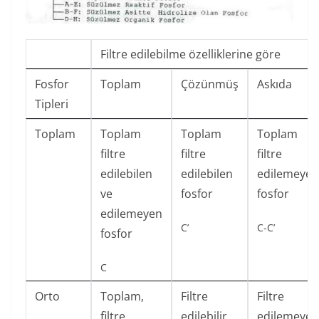
Filtre edilebilme özelliklerine göre
Fosfor
Toplam
Çözünmüş
Askıda
Tipleri
Toplam
Toplam
Toplam
Toplam
filtre
filtre
filtre
edilebilen
edilebilen
edilemeyen
ve
fosfor
fosfor
edilemeyen
C’
C-C’
fosfor
C
Orto
Toplam,
Filtre
Filtre
filtre
edilebilir
edilemeyen