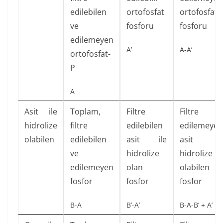
edilebilen
ortofosfat
ortofosfat
ve
fosforu
fosforu
edilemeyen
A’
A-A’
ortofosfat-
P
A
Asit ile
Toplam,
Filtre
Filtre
hidrolize
filtre
edilebilen
edilemeyen
olabilen
edilebilen
asit ile
asit il
ve
hidrolize
hidrolize
edilemeyen
olan
olabilen
fosfor
fosfor
fosfor
B-A
B’-A’
B-A-B’ + A’