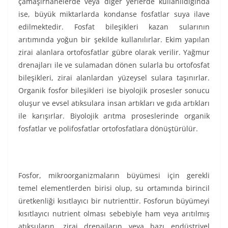
çamaşırhanelerde veya diğer yerlerde kullanıldığında
ise, büyük miktarlarda kondanse fosfatlar suya ilave
edilmektedir. Fosfat bileşikleri kazan sularının
arıtımında yoğun bir şekilde kullanılırlar. Ekim yapılan
zirai alanlara ortofosfatlar gübre olarak verilir. Yağmur
drenajları ile ve sulamadan dönen sularla bu ortofosfat
bileşikleri, zirai alanlardan yüzeysel sulara taşınırlar.
Organik fosfor bileşikleri ise biyolojik prosesler sonucu
oluşur ve evsel atıksulara insan artıkları ve gıda artıkları
ile karışırlar. Biyolojik arıtma proseslerinde organik
fosfatlar ve polifosfatlar ortofosfatlara dönüştürülür.
Fosfor, mikroorganizmaların büyümesi için gerekli
temel elementlerden birisi olup, su ortamında birincil
üretkenliği kısıtlayıcı bir nutrienttir. Fosforun büyümeyi
kısıtlayıcı nutrient olması sebebiyle ham veya arıtılmış
atıksuların, zirai drenajların veya bazı endüstriyel