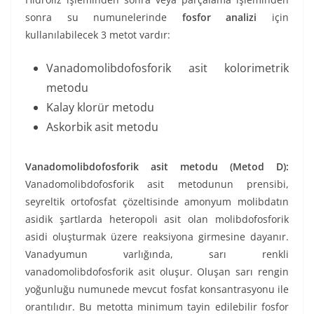
sonra su numunelerinde
fosfor analizi
için
kullanılabilecek 3 metot vardır:
Vanadomolibdofosforik asit kolorimetrik
metodu
Kalay klorür metodu
Askorbik asit metodu
Vanadomolibdofosforik asit metodu (Metod D):
Vanadomolibdofosforik asit metodunun prensibi,
seyreltik ortofosfat çözeltisinde amonyum molibdatın
asidik şartlarda heteropoli asit olan molibdofosforik
asidi oluşturmak üzere reaksiyona girmesine dayanır.
Vanadyumun varlığında, sarı renkli
vanadomolibdofosforik asit oluşur. Oluşan sarı rengin
yoğunluğu numunede mevcut fosfat konsantrasyonu ile
orantılıdır. Bu metotta minimum tayin edilebilir fosfor