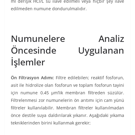
ml derişik HCl/L su ilave edilmeli veya hiçbir şey ilave
edilmeden numune dondurulmalıdır.
Numunelere Analiz
Öncesinde Uygulanan
İşlemler
Ön Filtrasyon Adımı:
Filtre edilebilen; reaktif fosforun,
asit ile hidrolize olan fosforun ve toplam fosforun tayini
için numune 0.45 µm’lik membran filtreden süzülür.
Filtrelenmesi zor numunelerin ön arıtımı için cam yünü
filtreler kullanılabilir. Membran filtreler kullanılmadan
önce destile suya daldırılarak yıkanır. Aşağıdaki yıkama
tekniklerinden birini kullanmak gerekir;