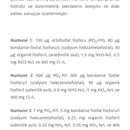
hidroliz ve kolorimetrik tekniklerin bileşimi ile elde
edilen sonuçlar özetlenmiştir.
Numune 1
: 100 µg ortofosfat fosforu (PO
-P/l), 80 µg
4
kondanse fosfat fosforu/L (sodyum hekzametafosfat), 30
µg organik fosfor/L (anedinilik asit), 1.5 mg NH3-N/l, 0.5
mg NO3-N/L ve 400 mg Cl-/L
Numune 2
: 600 µg PO
-P/l, 300 µg kondanse fosfat
4
fosforu/l (sodyum hekzametafosfat), 90 µg organik
fosfor/l (adenilik asit), 0.8 mg NH3-N/L, 5 mg NO
-N/L ve
3
400 mg Cl-/L
Numune 3
: 7 mg PO
-P/l, 3 mg kondanse fosfat fosforu/l
4
(sodyum hekzametafosfat), 0.23 mg organik fosfor/l
(adenilik asit), 0.20 mg NH
-N/l, 0.05 mg NO
-N/l, ve 400
3
3