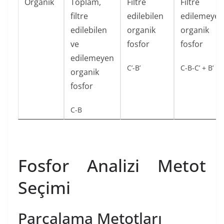
Organik
Toplam,
Filtre
Filtre
filtre
edilebilen
edilemeyen
edilebilen
organik
organik
ve
fosfor
fosfor
edilemeyen
C’-B’
C-B-C’ + B’
organik
fosfor
C-B
Fosfor Analizi Metot
Seçimi
Parçalama Metotları