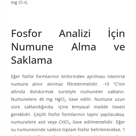
mg Cl-/L
Fosfor Analizi İçin
Numune Alma ve
Saklama
Eğer fosfor formlarının birbirinden ayrılması istenirse
numune alınır alınmaz filtrelenmelidir. -10 °C’nin
altında dondurmak suretiyle numuneler saklanır.
Numunelere 40 mg HgCl
ilave edilir. Numune uzun
2
süre saklandığında, içine kimyasal madde ilavesi
gereklidir. Çeşitli fosfor formlarının tayini yapılacaksa,
numunelere asit veya CHCl
ilave edilmemelidir. Eğer
3
su numunesinde sadece toplam fosfor belirlenecekse, 1