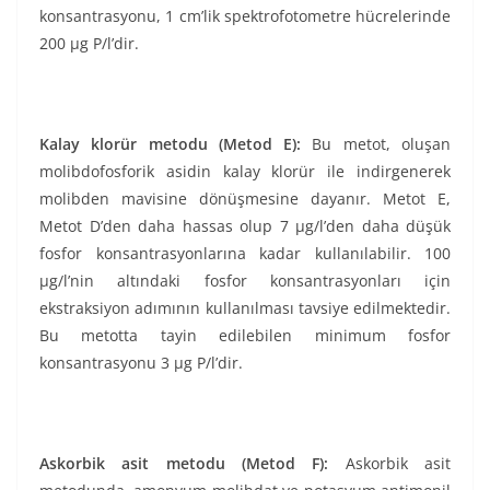
konsantrasyonu, 1 cm’lik spektrofotometre hücrelerinde
200 µg P/l’dir.
Kalay klorür metodu (Metod E):
Bu metot, oluşan
molibdofosforik asidin kalay klorür ile indirgenerek
molibden mavisine dönüşmesine dayanır. Metot E,
Metot D’den daha hassas olup 7 µg/l’den daha düşük
fosfor konsantrasyonlarına kadar kullanılabilir. 100
µg/l’nin altındaki fosfor konsantrasyonları için
ekstraksiyon adımının kullanılması tavsiye edilmektedir.
Bu metotta tayin edilebilen minimum fosfor
konsantrasyonu 3 µg P/l’dir.
Askorbik asit metodu (Metod F):
Askorbik asit