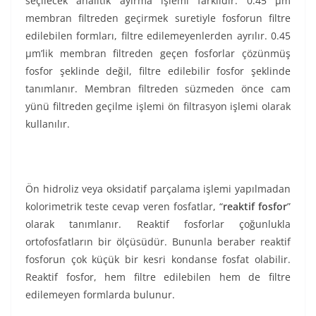
seçilecek analitik ayırma işlemi farklıdır. 0.45 µm
membran filtreden geçirmek suretiyle fosforun filtre
edilebilen formları, filtre edilemeyenlerden ayrılır. 0.45
µm’lik membran filtreden geçen fosforlar çözünmüş
fosfor şeklinde değil, filtre edilebilir fosfor şeklinde
tanımlanır. Membran filtreden süzmeden önce cam
yünü filtreden geçilme işlemi ön filtrasyon işlemi olarak
kullanılır.
Ön hidroliz veya oksidatif parçalama işlemi yapılmadan
kolorimetrik teste cevap veren fosfatlar, “
reaktif fosfor
”
olarak tanımlanır. Reaktif fosforlar çoğunlukla
ortofosfatların bir ölçüsüdür. Bununla beraber reaktif
fosforun çok küçük bir kesri kondanse fosfat olabilir.
Reaktif fosfor, hem filtre edilebilen hem de filtre
edilemeyen formlarda bulunur.