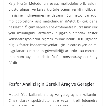
Kaly Klorür Metodunun esası, molibdofosforik asidin
oluşturulması ve kalay klorürle yoğun renkli molibden
mavisine indirgenmesine dayanır. Bu metot, vanado-
molibdofosforik asit metodundan (Metot D) çok daha
hassastır. Ölçüm yapılan spektrofometre hücresinin ışık
yolu uzunluğunu arttırarak 7 µg/l’nin altındaki fosfor
konsantrasyonlarını ölçmek mümkündür. 100 µg/l’den
düşük fosfor konsantrasyonları için, ekstraksiyon adımı
uygulanarak metodun güvenilirliği arttırılır. Bu metotta
minimum tayin edilebilir fosfor konsantrasyonu 3 µg
P/l’dir.
Fosfor Analizi İçin Gerekli Araç ve Gereçler
Metod D’de kullanılan araç ve gereç aynen kullanılır.
Cihaz olarak spektrofotometre veya filtreli fotometre