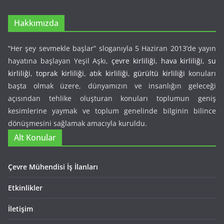
Hakkımızda
“Her şey sevmekle başlar” sloganıyla 5 Haziran 2013’de yayın
hayatına başlayan Yeşil Aşkı,
çevre kirliliği
,
hava kirliliği
,
su
kirliliği
,
toprak kirliliği
,
atık kirliliği
,
gürültü kirliliği
konuları
başta olmak üzere, dünyamızın ve insanlığın geleceği
açısından tehlike oluşturan konuları toplumun geniş
kesimlerine yaymak ve toplum genelinde bilginin bilince
dönüşmesini sağlamak amacıyla kuruldu.
Alt Konular
Çevre Mühendisi İş İlanları
Etkinlikler
İletişim