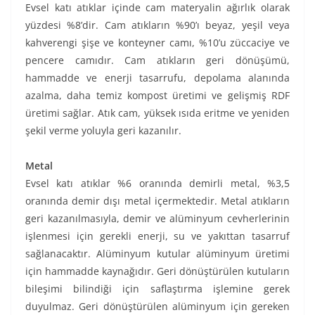
Evsel katı atıklar içinde cam materyalin ağırlık olarak
yüzdesi %8’dir. Cam atıkların %90’ı beyaz, yeşil veya
kahverengi şişe ve konteyner camı, %10’u züccaciye ve
pencere camıdır. Cam atıkların geri dönüşümü,
hammadde ve enerji tasarrufu, depolama alanında
azalma, daha temiz kompost üretimi ve gelişmiş RDF
üretimi sağlar. Atık cam, yüksek ısıda eritme ve yeniden
şekil verme yoluyla geri kazanılır.
Metal
Evsel katı atıklar %6 oranında demirli metal, %3,5
oranında demir dışı metal içermektedir. Metal atıkların
geri kazanılmasıyla, demir ve alüminyum cevherlerinin
işlenmesi için gerekli enerji, su ve yakıttan tasarruf
sağlanacaktır. Alüminyum kutular alüminyum üretimi
için hammadde kaynağıdır. Geri dönüştürülen kutuların
bileşimi bilindiği için saflaştırma işlemine gerek
duyulmaz. Geri dönüştürülen alüminyum için gereken