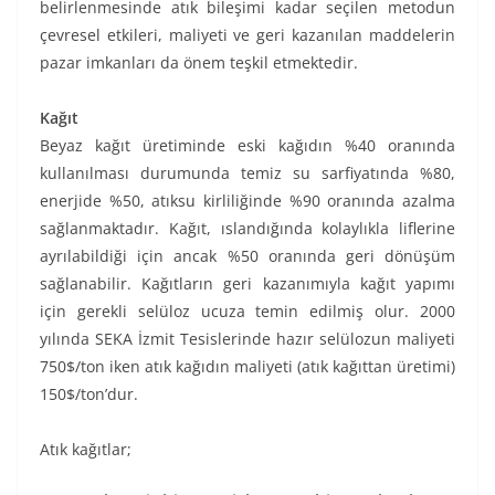
belirlenmesinde atık bileşimi kadar seçilen metodun
çevresel etkileri, maliyeti ve geri kazanılan maddelerin
pazar imkanları da önem teşkil etmektedir.
Kağıt
Beyaz kağıt üretiminde eski kağıdın %40 oranında
kullanılması durumunda temiz su sarfiyatında %80,
enerjide %50, atıksu kirliliğinde %90 oranında azalma
sağlanmaktadır. Kağıt, ıslandığında kolaylıkla liflerine
ayrılabildiği için ancak %50 oranında geri dönüşüm
sağlanabilir. Kağıtların geri kazanımıyla kağıt yapımı
için gerekli selüloz ucuza temin edilmiş olur. 2000
yılında SEKA İzmit Tesislerinde hazır selülozun maliyeti
750$/ton iken atık kağıdın maliyeti (atık kağıttan üretimi)
150$/ton’dur.
Atık kağıtlar;