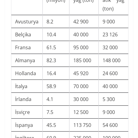
(milyon)
yağ (ton)
atık yağ
(ton)
Avusturya
8.2
42 900
9 000
Belçika
10.4
40 000
23 126
Fransa
61.5
95 000
32 000
Almanya
82.3
185 000
148 000
Hollanda
16.4
45 920
24 600
İtalya
58.9
70 000
40 000
İrlanda
4.1
30 000
5 300
İsviçre
7.5
12 500
9 000
İspanya
45.5
113 750
54 600