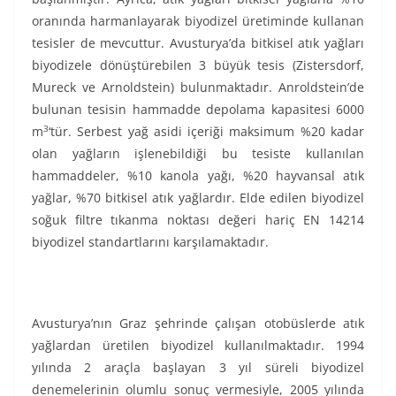
oranında harmanlayarak biyodizel üretiminde kullanan
tesisler de mevcuttur. Avusturya’da bitkisel atık yağları
biyodizele dönüştürebilen 3 büyük tesis (Zistersdorf,
Mureck ve Arnoldstein) bulunmaktadır. Anroldstein’de
bulunan tesisin hammadde depolama kapasitesi 6000
3
m
‘tür. Serbest yağ asidi içeriği maksimum %20 kadar
olan yağların işlenebildiği bu tesiste kullanılan
hammaddeler, %10 kanola yağı, %20 hayvansal atık
yağlar, %70 bitkisel atık yağlardır. Elde edilen biyodizel
soğuk filtre tıkanma noktası değeri hariç EN 14214
biyodizel standartlarını karşılamaktadır.
Avusturya’nın Graz şehrinde çalışan otobüslerde atık
yağlardan üretilen biyodizel kullanılmaktadır. 1994
yılında 2 araçla başlayan 3 yıl süreli biyodizel
denemelerinin olumlu sonuç vermesiyle, 2005 yılında